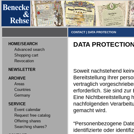
CONTACT
|
DATA PROTECTION
DATA PROTECTIO
HOME/SEARCH
Advanced search
Shopping cart
Revocation
NEWSLETTER
Soweit nachstehend kein
Bereitstellung Ihrer per
ARCHIVE
vertraglich vorgeschriebe
Areas
Countries
erforderlich. Sie sind zur 
Germany
Eine Nichtbereitstellung h
nachfolgenden Verarbeit
SERVICE
Event calendar
gemacht wird.
Request free catalog
Offering shares
"Personenbezogene Daten"
Searching shares?
identifizierte oder identi