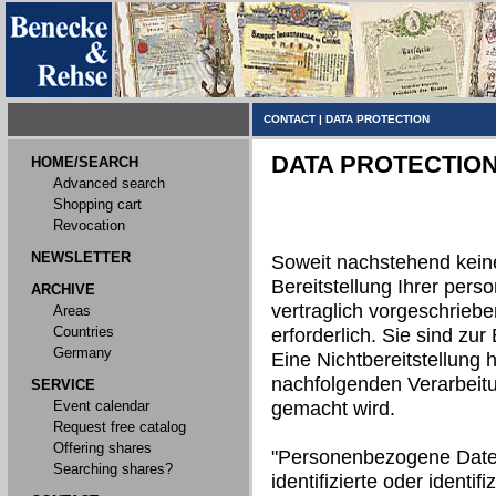
CONTACT
|
DATA PROTECTION
DATA PROTECTIO
HOME/SEARCH
Advanced search
Shopping cart
Revocation
NEWSLETTER
Soweit nachstehend kein
Bereitstellung Ihrer per
ARCHIVE
vertraglich vorgeschriebe
Areas
Countries
erforderlich. Sie sind zur 
Germany
Eine Nichtbereitstellung h
nachfolgenden Verarbeit
SERVICE
Event calendar
gemacht wird.
Request free catalog
Offering shares
"Personenbezogene Daten"
Searching shares?
identifizierte oder identi