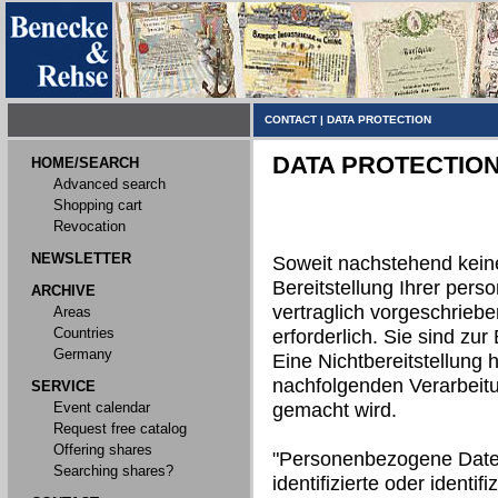
CONTACT
|
DATA PROTECTION
DATA PROTECTIO
HOME/SEARCH
Advanced search
Shopping cart
Revocation
NEWSLETTER
Soweit nachstehend kein
Bereitstellung Ihrer per
ARCHIVE
vertraglich vorgeschriebe
Areas
Countries
erforderlich. Sie sind zur 
Germany
Eine Nichtbereitstellung h
nachfolgenden Verarbeit
SERVICE
Event calendar
gemacht wird.
Request free catalog
Offering shares
"Personenbezogene Daten"
Searching shares?
identifizierte oder identi