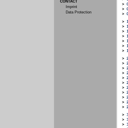
CONTACT
>
Imprint
>
Data Protection
>
>
>
>
>
>
>
>
>
>
>
>
>
>
>
>
>
>
>
>
>
>