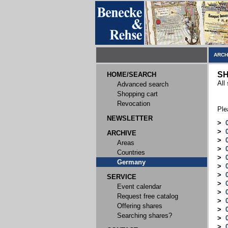
ARCH
SH
HOME/SEARCH
All
Advanced search
Shopping cart
Revocation
Ple
NEWSLETTER
>
>
ARCHIVE
>
Areas
>
Countries
>
Germany
>
>
SERVICE
>
Event calendar
>
Request free catalog
>
Offering shares
>
Searching shares?
>
>