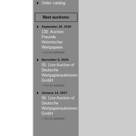
Order catalog
Next auctions:
September 26, 2026
130. Auction
Freunde
Historischer
Wertpapiere
> Go to website
November 5, 2026
55. Live Auction of
Deutsche
Wertpapierauktionen
GmbH
> Go to website
January 14, 2027
56. Live Auction of
Deutsche
Wertpapierauktionen
GmbH
> Go to website