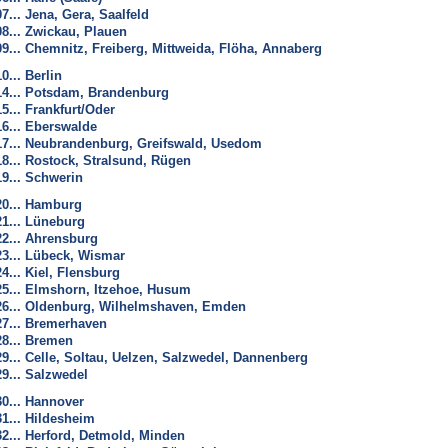
07... Jena, Gera, Saalfeld
08... Zwickau, Plauen
09... Chemnitz, Freiberg, Mittweida, Flöha, Annaberg
10... Berlin
14... Potsdam, Brandenburg
15... Frankfurt/Oder
16... Eberswalde
17... Neubrandenburg, Greifswald, Usedom
18... Rostock, Stralsund, Rügen
19... Schwerin
20... Hamburg
21... Lüneburg
22... Ahrensburg
23... Lübeck, Wismar
24... Kiel, Flensburg
25... Elmshorn, Itzehoe, Husum
26... Oldenburg, Wilhelmshaven, Emden
27... Bremerhaven
28... Bremen
29... Celle, Soltau, Uelzen, Salzwedel, Dannenberg
29... Salzwedel
30... Hannover
31... Hildesheim
32... Herford, Detmold, Minden