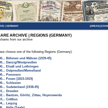
IVE
|
GERMANY
[
AREAS
] [
COUN
ARE ARCHIVE | REGIONS (GERMANY)
 shares from our archive
ase choose one of the following Regions (Germany):
00... Böhmen und Mähren (1939-45)
00... Danzig/Westpreußen
00... Elsaß und Lothringen
00... Ostpreußen/Memelland
00... Pommern
00... Posen (1815-1919)
00... Schlesien
00... Sudetenland (1938-45)
01... Dresden
02... Bautzen, Görlitz, Zittau, Hoyerswerda
03... Cottbus
04... Leipzig
06... Halle (Saale)