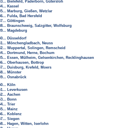
33... Bielefeld, Paderborn, Gütersloh
34... Kassel
35... Marburg, Gießen, Wetzlar
36... Fulda, Bad Hersfeld
37... Göttingen
38... Braunschweig, Salzgitter, Wolfsburg
39... Magdeburg
40... Düsseldorf
41... Mönchengladbach, Neuss
42... Wuppertal, Solingen, Remscheid
44... Dortmund, Herne, Bochum
45... Essen, Mülheim, Gelsenkirchen, Recklinghausen
46... Oberhausen, Bottrop
47... Duisburg, Krefeld, Moers
48... Münster
49... Osnabrück
50... Köln
51... Leverkusen
52... Aachen
53... Bonn
4... Trier
55... Mainz
56... Koblenz
57... Siegen
58... Hagen, Witten, Iserlohn