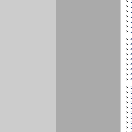
>
>
>
>
>
>
>
>
>
>
>
>
>
>
>
>
>
>
>
>
>
5
>
>
>
>