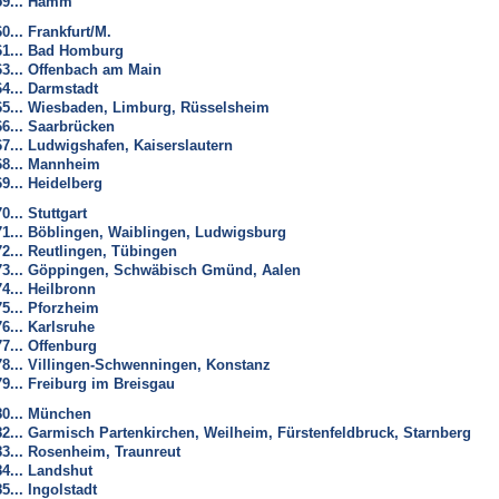
59... Hamm
60... Frankfurt/M.
61... Bad Homburg
63... Offenbach am Main
64... Darmstadt
65... Wiesbaden, Limburg, Rüsselsheim
66... Saarbrücken
67... Ludwigshafen, Kaiserslautern
68... Mannheim
69... Heidelberg
70... Stuttgart
71... Böblingen, Waiblingen, Ludwigsburg
72... Reutlingen, Tübingen
73... Göppingen, Schwäbisch Gmünd, Aalen
74... Heilbronn
75... Pforzheim
76... Karlsruhe
77... Offenburg
78... Villingen-Schwenningen, Konstanz
79... Freiburg im Breisgau
80... München
82... Garmisch Partenkirchen, Weilheim, Fürstenfeldbruck, Starnberg
83... Rosenheim, Traunreut
84... Landshut
85... Ingolstadt