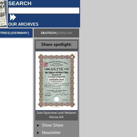
SEARCH
OUR ARCHIVES
TRIES
] [
GERMANY
]
DEUTSCH
|
ENGLISH
Share spotlight:
Jute-Spinnerei und Weberei
Hansa AG
Show Share
Newsletter