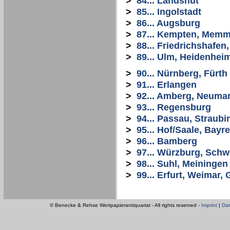
>
84... Landshut
>
85... Ingolstadt
>
86... Augsburg
>
87... Kempten, Mem
>
88... Friedrichshafe
>
89... Ulm, Heidenhei
>
90... Nürnberg, Fürth
>
91... Erlangen
>
92... Amberg, Neuma
>
93... Regensburg
>
94... Passau, Straubi
>
95... Hof/Saale, Bayr
>
96... Bamberg
>
97... Würzburg, Schw
>
98... Suhl, Meiningen
>
99... Erfurt, Weimar
© Benecke & Rehse Wertpapierantiquariat - All rights reserved -
Imprint
|
Dat