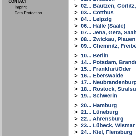
CONTACT
>
02... Bautzen, Görlit
Imprint
>
03... Cottbus
Data Protection
>
04... Leipzig
>
06... Halle (Saale)
>
07... Jena, Gera, Saal
>
08... Zwickau, Plauen
>
09... Chemnitz, Freib
>
10... Berlin
>
14... Potsdam, Bran
>
15... Frankfurt/Oder
>
16... Eberswalde
>
17... Neubrandenbur
>
18... Rostock, Stral
>
19... Schwerin
>
20... Hamburg
>
21... Lüneburg
>
22... Ahrensburg
>
23... Lübeck, Wismar
>
24... Kiel, Flensburg