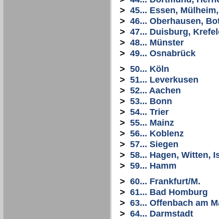
>
45... Essen, Mülheim
>
46... Oberhausen, Bo
>
47... Duisburg, Krefe
>
48... Münster
>
49... Osnabrück
>
50... Köln
>
51... Leverkusen
>
52... Aachen
>
53... Bonn
>
54... Trier
>
55... Mainz
>
56... Koblenz
>
57... Siegen
>
58... Hagen, Witten, I
>
59... Hamm
>
60... Frankfurt/M.
>
61... Bad Homburg
>
63... Offenbach am M
>
64... Darmstadt