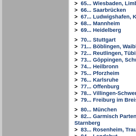
>
65... Wiesbaden, Li
>
66... Saarbrücken
>
67... Ludwigshafen, 
>
68... Mannheim
>
69... Heidelberg
>
70... Stuttgart
>
71... Böblingen, Wai
>
72... Reutlingen, Tüb
>
73... Göppingen, Sc
>
74... Heilbronn
>
75... Pforzheim
>
76... Karlsruhe
>
77... Offenburg
>
78... Villingen-Schw
>
79... Freiburg im Bre
>
80... München
>
82... Garmisch Parte
Starnberg
>
83... Rosenheim, Tra