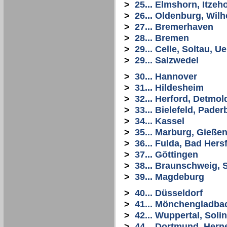
>
25... Elmshorn, Itze
>
26... Oldenburg, Wi
>
27... Bremerhaven
>
28... Bremen
>
29... Celle, Soltau, 
>
29... Salzwedel
>
30... Hannover
>
31... Hildesheim
>
32... Herford, Detmol
>
33... Bielefeld, Pade
>
34... Kassel
>
35... Marburg, Gießen
>
36... Fulda, Bad Hers
>
37... Göttingen
>
38... Braunschweig, S
>
39... Magdeburg
>
40... Düsseldorf
>
41... Mönchengladba
>
42... Wuppertal, Sol
>
44... Dortmund, Her