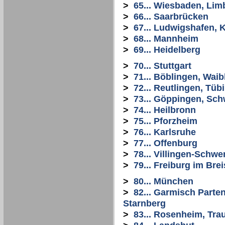
>
65... Wiesbaden, Li
>
66... Saarbrücken
>
67... Ludwigshafen, 
>
68... Mannheim
>
69... Heidelberg
>
70... Stuttgart
>
71... Böblingen, Wai
>
72... Reutlingen, Tüb
>
73... Göppingen, Sc
>
74... Heilbronn
>
75... Pforzheim
>
76... Karlsruhe
>
77... Offenburg
>
78... Villingen-Schw
>
79... Freiburg im Bre
>
80... München
>
82... Garmisch Parte
Starnberg
>
83... Rosenheim, Tra