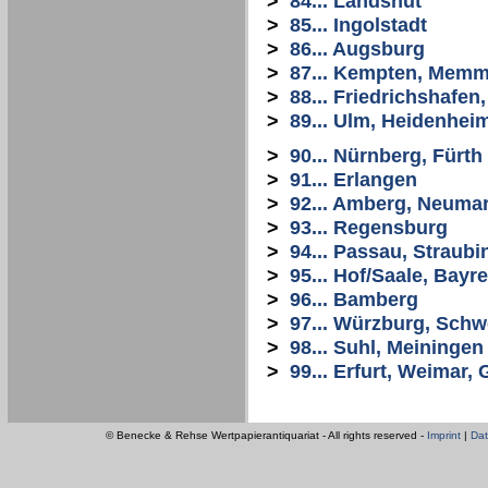
>
84... Landshut
>
85... Ingolstadt
>
86... Augsburg
>
87... Kempten, Mem
>
88... Friedrichshafe
>
89... Ulm, Heidenhei
>
90... Nürnberg, Fürth
>
91... Erlangen
>
92... Amberg, Neuma
>
93... Regensburg
>
94... Passau, Straubi
>
95... Hof/Saale, Bayr
>
96... Bamberg
>
97... Würzburg, Schw
>
98... Suhl, Meiningen
>
99... Erfurt, Weimar
© Benecke & Rehse Wertpapierantiquariat - All rights reserved -
Imprint
|
Dat