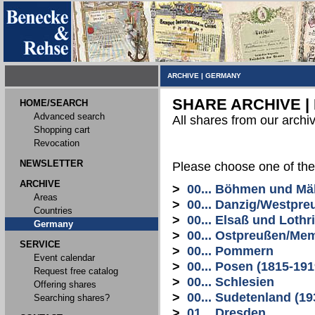
ARCHIVE
|
GERMANY
SHARE ARCHIVE |
HOME/SEARCH
Advanced search
All shares from our archi
Shopping cart
Revocation
NEWSLETTER
Please choose one of the
ARCHIVE
>
00... Böhmen und Mä
Areas
>
00... Danzig/Westpre
Countries
>
00... Elsaß und Lothr
Germany
>
00... Ostpreußen/Me
SERVICE
>
00... Pommern
Event calendar
>
00... Posen (1815-191
Request free catalog
>
00... Schlesien
Offering shares
>
00... Sudetenland (19
Searching shares?
>
01... Dresden