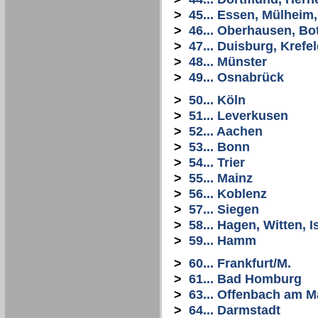
>
45... Essen, Mülheim
>
46... Oberhausen, Bo
>
47... Duisburg, Krefe
>
48... Münster
>
49... Osnabrück
>
50... Köln
>
51... Leverkusen
>
52... Aachen
>
53... Bonn
>
54... Trier
>
55... Mainz
>
56... Koblenz
>
57... Siegen
>
58... Hagen, Witten, I
>
59... Hamm
>
60... Frankfurt/M.
>
61... Bad Homburg
>
63... Offenbach am M
>
64... Darmstadt