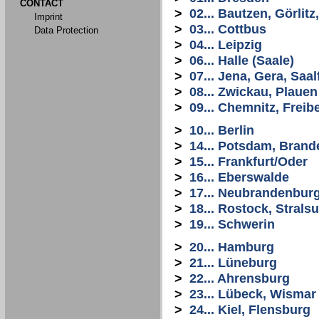
CONTACT
>
02... Bautzen, Görlit
Imprint
>
03... Cottbus
Data Protection
>
04... Leipzig
>
06... Halle (Saale)
>
07... Jena, Gera, Saal
>
08... Zwickau, Plauen
>
09... Chemnitz, Freib
>
10... Berlin
>
14... Potsdam, Bran
>
15... Frankfurt/Oder
>
16... Eberswalde
>
17... Neubrandenbur
>
18... Rostock, Stral
>
19... Schwerin
>
20... Hamburg
>
21... Lüneburg
>
22... Ahrensburg
>
23... Lübeck, Wismar
>
24... Kiel, Flensburg