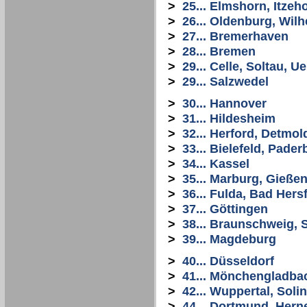
>
25... Elmshorn, Itze
>
26... Oldenburg, Wi
>
27... Bremerhaven
>
28... Bremen
>
29... Celle, Soltau, 
>
29... Salzwedel
>
30... Hannover
>
31... Hildesheim
>
32... Herford, Detmol
>
33... Bielefeld, Pade
>
34... Kassel
>
35... Marburg, Gießen
>
36... Fulda, Bad Hers
>
37... Göttingen
>
38... Braunschweig, S
>
39... Magdeburg
>
40... Düsseldorf
>
41... Mönchengladba
>
42... Wuppertal, Sol
>
44... Dortmund, Her