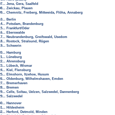
07... Jena, Gera, Saalfeld
08... Zwickau, Plauen
09... Chemnitz, Freiberg, Mittweida, Flöha, Annaberg
10... Berlin
14... Potsdam, Brandenburg
15... Frankfurt/Oder
16... Eberswalde
17... Neubrandenburg, Greifswald, Usedom
18... Rostock, Stralsund, Rügen
19... Schwerin
20... Hamburg
21... Lüneburg
22... Ahrensburg
23... Lübeck, Wismar
24... Kiel, Flensburg
25... Elmshorn, Itzehoe, Husum
26... Oldenburg, Wilhelmshaven, Emden
27... Bremerhaven
28... Bremen
29... Celle, Soltau, Uelzen, Salzwedel, Dannenberg
29... Salzwedel
30... Hannover
31... Hildesheim
32... Herford, Detmold, Minden