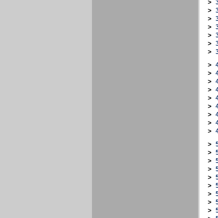
>
>
>
>
>
>
>
>
>
>
>
>
>
>
>
>
>
>
>
>
>
5
>
>
>
>