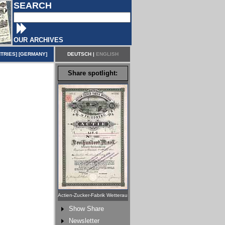
SEARCH
OUR ARCHIVES
TRIES
] [
GERMANY
]
DEUTSCH
|
ENGLISH
Share spotlight:
Actien-Zucker-Fabrik Wetterau
Show Share
Newsletter