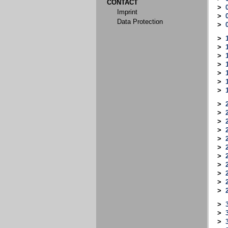
CONTACT
>
Imprint
>
Data Protection
>
>
>
>
>
>
>
>
>
>
>
>
>
>
>
>
>
>
>
>
>
>