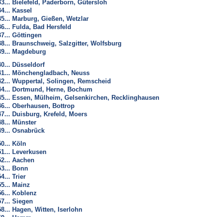
33... Bielefeld, Paderborn, Gütersloh
34... Kassel
35... Marburg, Gießen, Wetzlar
36... Fulda, Bad Hersfeld
37... Göttingen
38... Braunschweig, Salzgitter, Wolfsburg
39... Magdeburg
40... Düsseldorf
41... Mönchengladbach, Neuss
42... Wuppertal, Solingen, Remscheid
44... Dortmund, Herne, Bochum
45... Essen, Mülheim, Gelsenkirchen, Recklinghausen
46... Oberhausen, Bottrop
47... Duisburg, Krefeld, Moers
48... Münster
49... Osnabrück
50... Köln
51... Leverkusen
52... Aachen
53... Bonn
4... Trier
55... Mainz
56... Koblenz
57... Siegen
58... Hagen, Witten, Iserlohn