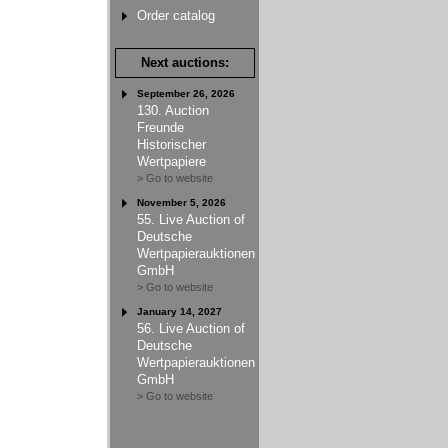
Order catalog
Next auctions:
September 26, 2026
130. Auction
Freunde
Historischer
Wertpapiere
> Go to website
November 5, 2026
55. Live Auction of
Deutsche
Wertpapierauktionen
GmbH
> Go to website
January 14, 2027
56. Live Auction of
Deutsche
Wertpapierauktionen
GmbH
> Go to website