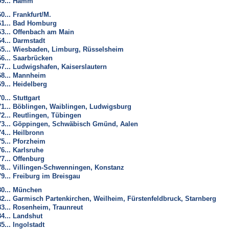
59... Hamm
60... Frankfurt/M.
61... Bad Homburg
63... Offenbach am Main
64... Darmstadt
65... Wiesbaden, Limburg, Rüsselsheim
66... Saarbrücken
67... Ludwigshafen, Kaiserslautern
68... Mannheim
69... Heidelberg
70... Stuttgart
71... Böblingen, Waiblingen, Ludwigsburg
72... Reutlingen, Tübingen
73... Göppingen, Schwäbisch Gmünd, Aalen
74... Heilbronn
75... Pforzheim
76... Karlsruhe
77... Offenburg
78... Villingen-Schwenningen, Konstanz
79... Freiburg im Breisgau
80... München
82... Garmisch Partenkirchen, Weilheim, Fürstenfeldbruck, Starnberg
83... Rosenheim, Traunreut
84... Landshut
85... Ingolstadt