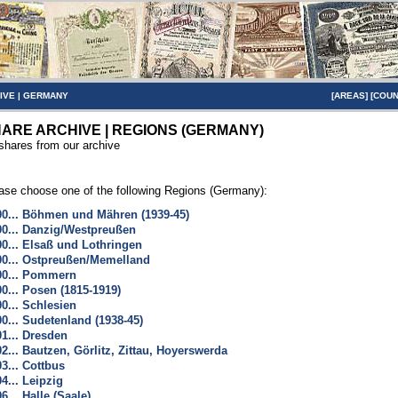
IVE
|
GERMANY
[
AREAS
] [
COUN
ARE ARCHIVE | REGIONS (GERMANY)
 shares from our archive
ase choose one of the following Regions (Germany):
00... Böhmen und Mähren (1939-45)
00... Danzig/Westpreußen
00... Elsaß und Lothringen
00... Ostpreußen/Memelland
00... Pommern
00... Posen (1815-1919)
00... Schlesien
00... Sudetenland (1938-45)
01... Dresden
02... Bautzen, Görlitz, Zittau, Hoyerswerda
03... Cottbus
04... Leipzig
06... Halle (Saale)