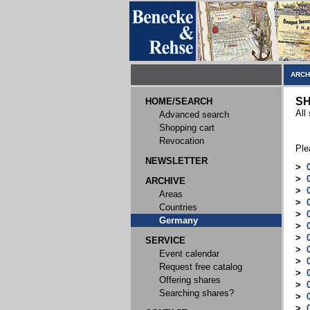
ARCH
SH
HOME/SEARCH
All
Advanced search
Shopping cart
Revocation
Ple
NEWSLETTER
>
>
ARCHIVE
>
Areas
>
Countries
>
Germany
>
>
SERVICE
>
Event calendar
>
Request free catalog
>
Offering shares
>
Searching shares?
>
>