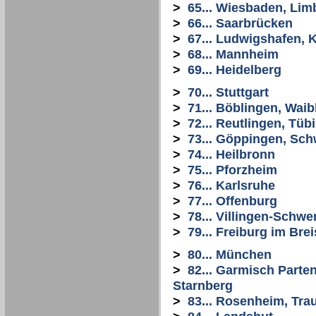
>
65... Wiesbaden, Li
>
66... Saarbrücken
>
67... Ludwigshafen, 
>
68... Mannheim
>
69... Heidelberg
>
70... Stuttgart
>
71... Böblingen, Wai
>
72... Reutlingen, Tüb
>
73... Göppingen, Sc
>
74... Heilbronn
>
75... Pforzheim
>
76... Karlsruhe
>
77... Offenburg
>
78... Villingen-Schw
>
79... Freiburg im Bre
>
80... München
>
82... Garmisch Parte
Starnberg
>
83... Rosenheim, Tra