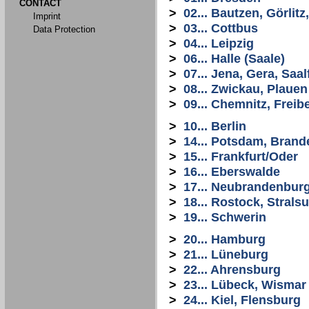
CONTACT
>
02... Bautzen, Görlit
Imprint
>
03... Cottbus
Data Protection
>
04... Leipzig
>
06... Halle (Saale)
>
07... Jena, Gera, Saal
>
08... Zwickau, Plauen
>
09... Chemnitz, Freib
>
10... Berlin
>
14... Potsdam, Bran
>
15... Frankfurt/Oder
>
16... Eberswalde
>
17... Neubrandenbur
>
18... Rostock, Stral
>
19... Schwerin
>
20... Hamburg
>
21... Lüneburg
>
22... Ahrensburg
>
23... Lübeck, Wismar
>
24... Kiel, Flensburg