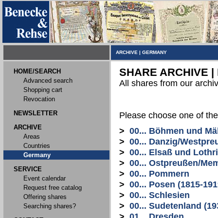
ARCHIVE
|
GERMANY
SHARE ARCHIVE |
HOME/SEARCH
Advanced search
All shares from our archi
Shopping cart
Revocation
NEWSLETTER
Please choose one of the
ARCHIVE
>
00... Böhmen und Mä
Areas
>
00... Danzig/Westpre
Countries
>
00... Elsaß und Lothr
Germany
>
00... Ostpreußen/Me
SERVICE
>
00... Pommern
Event calendar
>
00... Posen (1815-191
Request free catalog
>
00... Schlesien
Offering shares
>
00... Sudetenland (19
Searching shares?
>
01... Dresden