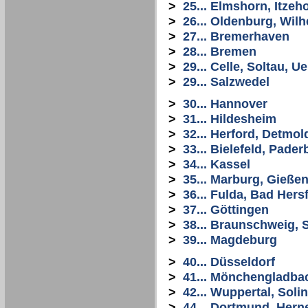
>
25... Elmshorn, Itze
>
26... Oldenburg, Wi
>
27... Bremerhaven
>
28... Bremen
>
29... Celle, Soltau, 
>
29... Salzwedel
>
30... Hannover
>
31... Hildesheim
>
32... Herford, Detmol
>
33... Bielefeld, Pade
>
34... Kassel
>
35... Marburg, Gießen
>
36... Fulda, Bad Hers
>
37... Göttingen
>
38... Braunschweig, S
>
39... Magdeburg
>
40... Düsseldorf
>
41... Mönchengladba
>
42... Wuppertal, Sol
>
44... Dortmund, Her