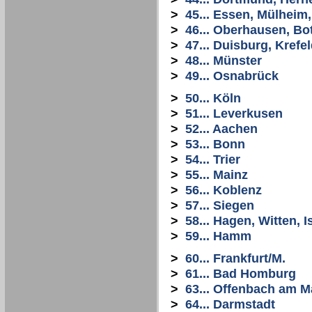
>
45... Essen, Mülheim
>
46... Oberhausen, Bo
>
47... Duisburg, Krefe
>
48... Münster
>
49... Osnabrück
>
50... Köln
>
51... Leverkusen
>
52... Aachen
>
53... Bonn
>
54... Trier
>
55... Mainz
>
56... Koblenz
>
57... Siegen
>
58... Hagen, Witten, I
>
59... Hamm
>
60... Frankfurt/M.
>
61... Bad Homburg
>
63... Offenbach am M
>
64... Darmstadt