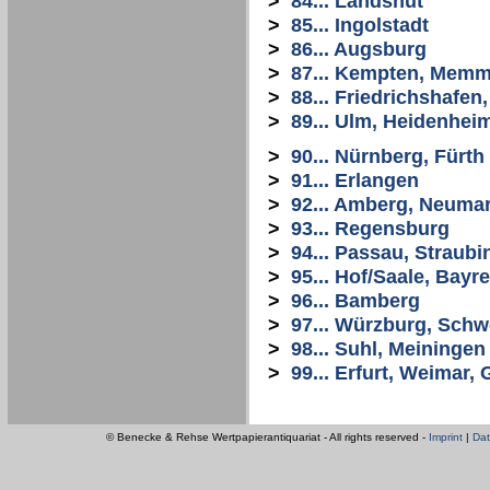
>
84... Landshut
>
85... Ingolstadt
>
86... Augsburg
>
87... Kempten, Mem
>
88... Friedrichshafe
>
89... Ulm, Heidenhei
>
90... Nürnberg, Fürth
>
91... Erlangen
>
92... Amberg, Neuma
>
93... Regensburg
>
94... Passau, Straubi
>
95... Hof/Saale, Bayr
>
96... Bamberg
>
97... Würzburg, Schw
>
98... Suhl, Meiningen
>
99... Erfurt, Weimar
© Benecke & Rehse Wertpapierantiquariat - All rights reserved -
Imprint
|
Dat