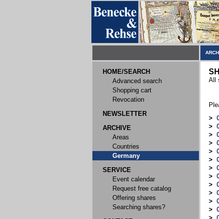
ARCH
SH
HOME/SEARCH
All
Advanced search
Shopping cart
Revocation
Ple
NEWSLETTER
>
>
ARCHIVE
>
Areas
>
Countries
>
Germany
>
>
SERVICE
>
Event calendar
>
Request free catalog
>
Offering shares
>
Searching shares?
>
>