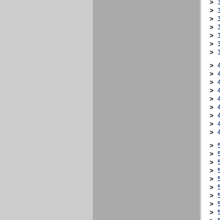
>
>
>
>
>
>
>
>
>
>
>
>
>
>
>
>
>
>
>
>
>
5
>
>
>
>