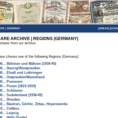
IVE
|
GERMANY
[
AREAS
] [
COUN
ARE ARCHIVE | REGIONS (GERMANY)
 shares from our archive
ase choose one of the following Regions (Germany):
00... Böhmen und Mähren (1939-45)
00... Danzig/Westpreußen
00... Elsaß und Lothringen
00... Ostpreußen/Memelland
00... Pommern
00... Posen (1815-1919)
00... Schlesien
00... Sudetenland (1938-45)
01... Dresden
02... Bautzen, Görlitz, Zittau, Hoyerswerda
03... Cottbus
04... Leipzig
06... Halle (Saale)