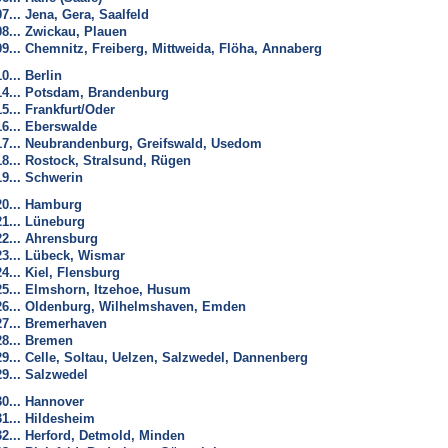
07... Jena, Gera, Saalfeld
08... Zwickau, Plauen
09... Chemnitz, Freiberg, Mittweida, Flöha, Annaberg
10... Berlin
14... Potsdam, Brandenburg
15... Frankfurt/Oder
16... Eberswalde
17... Neubrandenburg, Greifswald, Usedom
18... Rostock, Stralsund, Rügen
19... Schwerin
20... Hamburg
21... Lüneburg
22... Ahrensburg
23... Lübeck, Wismar
24... Kiel, Flensburg
25... Elmshorn, Itzehoe, Husum
26... Oldenburg, Wilhelmshaven, Emden
27... Bremerhaven
28... Bremen
29... Celle, Soltau, Uelzen, Salzwedel, Dannenberg
29... Salzwedel
30... Hannover
31... Hildesheim
32... Herford, Detmold, Minden