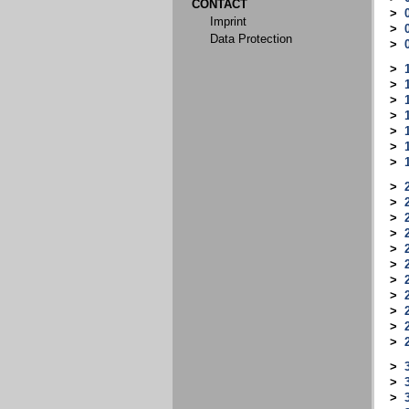
CONTACT
>
Imprint
>
Data Protection
>
>
>
>
>
>
>
>
>
>
>
>
>
>
>
>
>
>
>
>
>
>