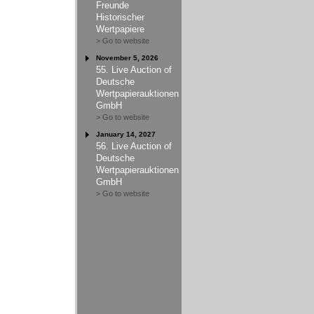
Freunde
Historischer
Wertpapiere
> Go to website
November 5, 2026
55. Live Auction of
Deutsche
Wertpapierauktionen
GmbH
> Go to website
January 14, 2027
56. Live Auction of
Deutsche
Wertpapierauktionen
GmbH
> Go to website