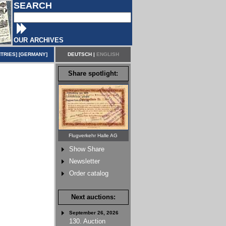
SEARCH
OUR ARCHIVES
TRIES
] [
GERMANY
]
DEUTSCH
|
ENGLISH
Share spotlight:
Flugverkehr Halle AG
Show Share
Newsletter
Order catalog
Next auctions:
September 26, 2026
130. Auction