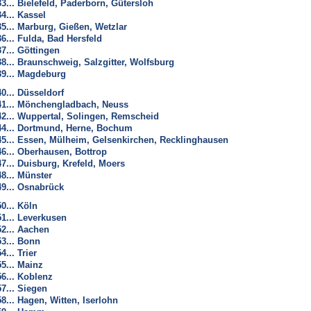
33... Bielefeld, Paderborn, Gütersloh
34... Kassel
35... Marburg, Gießen, Wetzlar
36... Fulda, Bad Hersfeld
37... Göttingen
38... Braunschweig, Salzgitter, Wolfsburg
39... Magdeburg
40... Düsseldorf
41... Mönchengladbach, Neuss
42... Wuppertal, Solingen, Remscheid
44... Dortmund, Herne, Bochum
45... Essen, Mülheim, Gelsenkirchen, Recklinghausen
46... Oberhausen, Bottrop
47... Duisburg, Krefeld, Moers
48... Münster
49... Osnabrück
50... Köln
51... Leverkusen
52... Aachen
53... Bonn
4... Trier
55... Mainz
56... Koblenz
57... Siegen
58... Hagen, Witten, Iserlohn