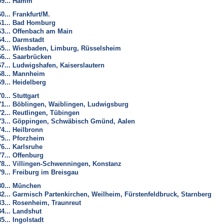
59... Hamm
60... Frankfurt/M.
61... Bad Homburg
63... Offenbach am Main
64... Darmstadt
65... Wiesbaden, Limburg, Rüsselsheim
66... Saarbrücken
67... Ludwigshafen, Kaiserslautern
68... Mannheim
69... Heidelberg
70... Stuttgart
71... Böblingen, Waiblingen, Ludwigsburg
72... Reutlingen, Tübingen
73... Göppingen, Schwäbisch Gmünd, Aalen
74... Heilbronn
75... Pforzheim
76... Karlsruhe
77... Offenburg
78... Villingen-Schwenningen, Konstanz
79... Freiburg im Breisgau
80... München
82... Garmisch Partenkirchen, Weilheim, Fürstenfeldbruck, Starnberg
83... Rosenheim, Traunreut
84... Landshut
85... Ingolstadt