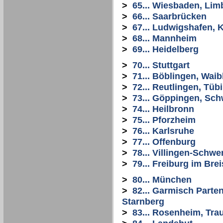
>
65... Wiesbaden, Li
>
66... Saarbrücken
>
67... Ludwigshafen, 
>
68... Mannheim
>
69... Heidelberg
>
70... Stuttgart
>
71... Böblingen, Wai
>
72... Reutlingen, Tüb
>
73... Göppingen, Sc
>
74... Heilbronn
>
75... Pforzheim
>
76... Karlsruhe
>
77... Offenburg
>
78... Villingen-Schw
>
79... Freiburg im Bre
>
80... München
>
82... Garmisch Parte
Starnberg
>
83... Rosenheim, Tra