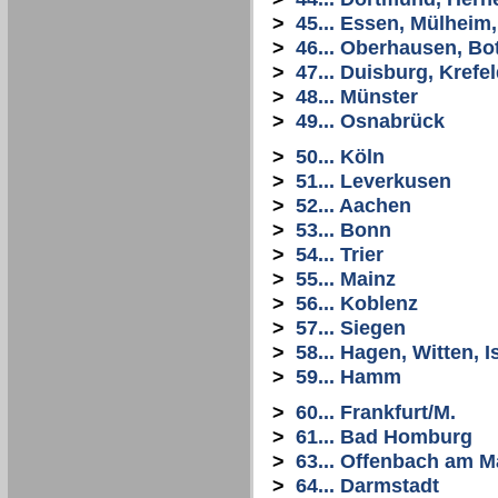
>
45... Essen, Mülheim
>
46... Oberhausen, Bo
>
47... Duisburg, Krefe
>
48... Münster
>
49... Osnabrück
>
50... Köln
>
51... Leverkusen
>
52... Aachen
>
53... Bonn
>
54... Trier
>
55... Mainz
>
56... Koblenz
>
57... Siegen
>
58... Hagen, Witten, I
>
59... Hamm
>
60... Frankfurt/M.
>
61... Bad Homburg
>
63... Offenbach am M
>
64... Darmstadt