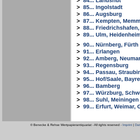
>
84... Landshut
>
85... Ingolstadt
>
86... Augsburg
>
87... Kempten, Mem
>
88... Friedrichshafe
>
89... Ulm, Heidenhei
>
90... Nürnberg, Fürth
>
91... Erlangen
>
92... Amberg, Neuma
>
93... Regensburg
>
94... Passau, Straubi
>
95... Hof/Saale, Bayr
>
96... Bamberg
>
97... Würzburg, Schw
>
98... Suhl, Meiningen
>
99... Erfurt, Weimar
© Benecke & Rehse Wertpapierantiquariat - All rights reserved -
Imprint
|
Dat