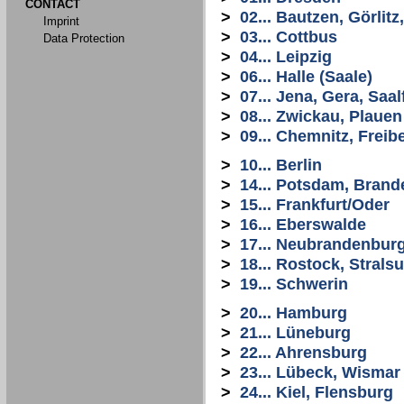
CONTACT
>
02... Bautzen, Görlit
Imprint
>
03... Cottbus
Data Protection
>
04... Leipzig
>
06... Halle (Saale)
>
07... Jena, Gera, Saal
>
08... Zwickau, Plauen
>
09... Chemnitz, Freib
>
10... Berlin
>
14... Potsdam, Bran
>
15... Frankfurt/Oder
>
16... Eberswalde
>
17... Neubrandenbur
>
18... Rostock, Stral
>
19... Schwerin
>
20... Hamburg
>
21... Lüneburg
>
22... Ahrensburg
>
23... Lübeck, Wismar
>
24... Kiel, Flensburg