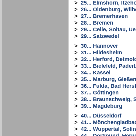
>
25... Elmshorn, Itze
>
26... Oldenburg, Wi
>
27... Bremerhaven
>
28... Bremen
>
29... Celle, Soltau, 
>
29... Salzwedel
>
30... Hannover
>
31... Hildesheim
>
32... Herford, Detmol
>
33... Bielefeld, Pade
>
34... Kassel
>
35... Marburg, Gießen
>
36... Fulda, Bad Hers
>
37... Göttingen
>
38... Braunschweig, S
>
39... Magdeburg
>
40... Düsseldorf
>
41... Mönchengladba
>
42... Wuppertal, Sol
>
44... Dortmund, Her