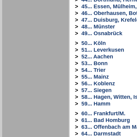
>
45... Essen, Mülheim
>
46... Oberhausen, Bo
>
47... Duisburg, Krefe
>
48... Münster
>
49... Osnabrück
>
50... Köln
>
51... Leverkusen
>
52... Aachen
>
53... Bonn
>
54... Trier
>
55... Mainz
>
56... Koblenz
>
57... Siegen
>
58... Hagen, Witten, I
>
59... Hamm
>
60... Frankfurt/M.
>
61... Bad Homburg
>
63... Offenbach am M
>
64... Darmstadt