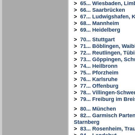
>
65... Wiesbaden, Li
>
66... Saarbrücken
>
67... Ludwigshafen, 
>
68... Mannheim
>
69... Heidelberg
>
70... Stuttgart
>
71... Böblingen, Wai
>
72... Reutlingen, Tüb
>
73... Göppingen, Sc
>
74... Heilbronn
>
75... Pforzheim
>
76... Karlsruhe
>
77... Offenburg
>
78... Villingen-Schw
>
79... Freiburg im Bre
>
80... München
>
82... Garmisch Parte
Starnberg
>
83... Rosenheim, Tra