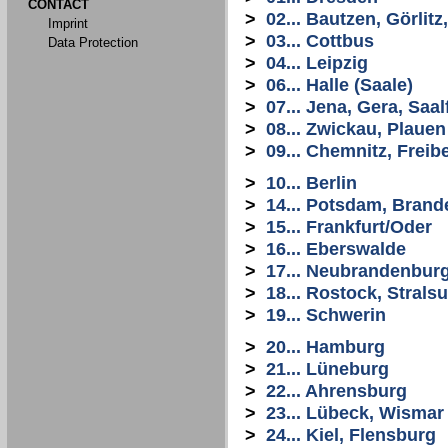
CONTACT
>
02... Bautzen, Görlit
Imprint
>
03... Cottbus
Data Protection
>
04... Leipzig
>
06... Halle (Saale)
>
07... Jena, Gera, Saal
>
08... Zwickau, Plauen
>
09... Chemnitz, Freib
>
10... Berlin
>
14... Potsdam, Bran
>
15... Frankfurt/Oder
>
16... Eberswalde
>
17... Neubrandenbur
>
18... Rostock, Stral
>
19... Schwerin
>
20... Hamburg
>
21... Lüneburg
>
22... Ahrensburg
>
23... Lübeck, Wismar
>
24... Kiel, Flensburg