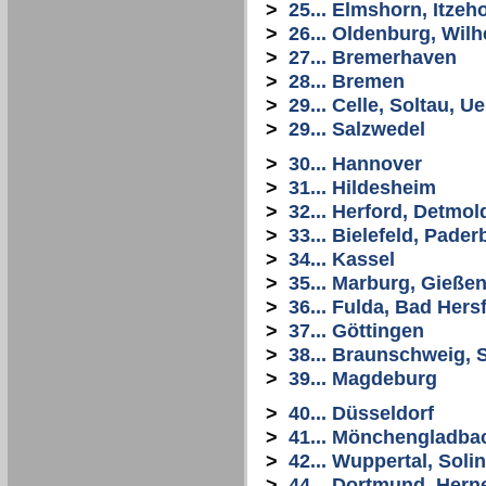
>
25... Elmshorn, Itze
>
26... Oldenburg, Wi
>
27... Bremerhaven
>
28... Bremen
>
29... Celle, Soltau, 
>
29... Salzwedel
>
30... Hannover
>
31... Hildesheim
>
32... Herford, Detmol
>
33... Bielefeld, Pade
>
34... Kassel
>
35... Marburg, Gießen
>
36... Fulda, Bad Hers
>
37... Göttingen
>
38... Braunschweig, S
>
39... Magdeburg
>
40... Düsseldorf
>
41... Mönchengladba
>
42... Wuppertal, Sol
>
44... Dortmund, Her