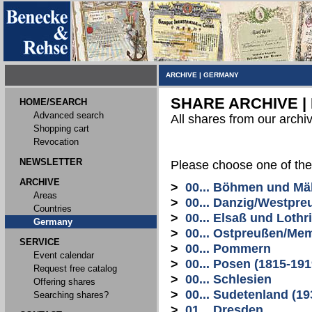
ARCHIVE
|
GERMANY
SHARE ARCHIVE |
HOME/SEARCH
Advanced search
All shares from our archi
Shopping cart
Revocation
NEWSLETTER
Please choose one of the
ARCHIVE
>
00... Böhmen und Mä
Areas
>
00... Danzig/Westpre
Countries
>
00... Elsaß und Lothr
Germany
>
00... Ostpreußen/Me
SERVICE
>
00... Pommern
Event calendar
>
00... Posen (1815-191
Request free catalog
>
00... Schlesien
Offering shares
>
00... Sudetenland (19
Searching shares?
>
01... Dresden