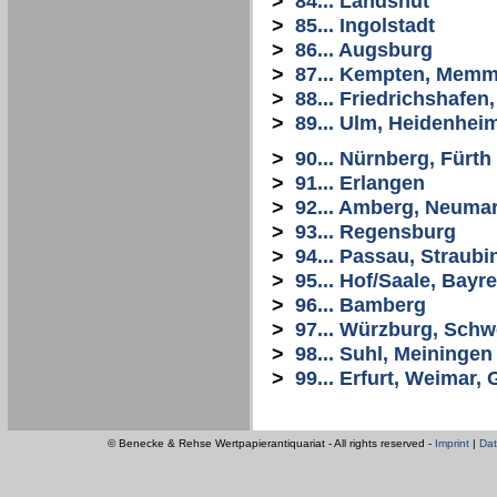
>
84... Landshut
>
85... Ingolstadt
>
86... Augsburg
>
87... Kempten, Mem
>
88... Friedrichshafe
>
89... Ulm, Heidenhei
>
90... Nürnberg, Fürth
>
91... Erlangen
>
92... Amberg, Neuma
>
93... Regensburg
>
94... Passau, Straubi
>
95... Hof/Saale, Bayr
>
96... Bamberg
>
97... Würzburg, Schw
>
98... Suhl, Meiningen
>
99... Erfurt, Weimar
© Benecke & Rehse Wertpapierantiquariat - All rights reserved -
Imprint
|
Dat