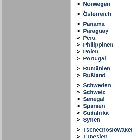
>
Norwegen
>
Österreich
>
Panama
>
Paraguay
>
Peru
>
Philippinen
>
Polen
>
Portugal
>
Rumänien
>
Rußland
>
Schweden
>
Schweiz
>
Senegal
>
Spanien
>
Südafrika
>
Syrien
>
Tschechoslowakei
>
Tunesien