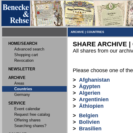
ARCHIVE
|
COUNTRIES
SHARE ARCHIVE |
HOME/SEARCH
Advanced search
All shares from our archi
Shopping cart
Revocation
NEWSLETTER
Please choose one of the 
ARCHIVE
>
Afghanistan
Areas
>
Ägypten
Countries
>
Algerien
Germany
>
Argentinien
SERVICE
>
Äthiopien
Event calendar
Request free catalog
>
Belgien
Offering shares
>
Bolivien
Searching shares?
>
Brasilien