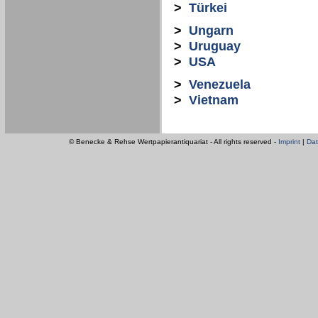
>
Türkei
>
Ungarn
>
Uruguay
>
USA
>
Venezuela
>
Vietnam
© Benecke & Rehse Wertpapierantiquariat - All rights reserved -
Imprint
|
Dat