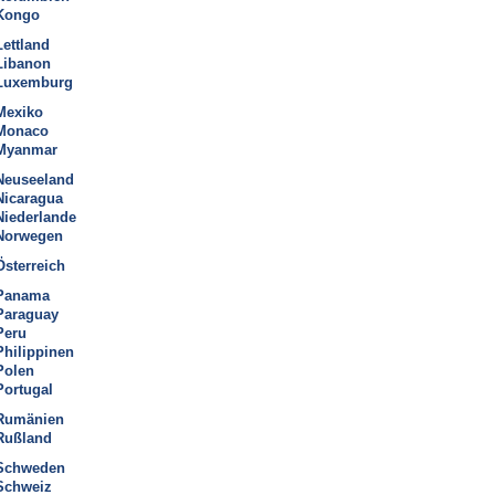
Kongo
Lettland
Libanon
Luxemburg
Mexiko
Monaco
Myanmar
Neuseeland
Nicaragua
Niederlande
Norwegen
Österreich
Panama
Paraguay
Peru
Philippinen
Polen
Portugal
Rumänien
Rußland
Schweden
Schweiz