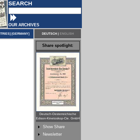
SEARCH
OUR ARCHIVES
TRIES
] [
GERMANY
]
DEUTSCH
|
ENGLISH
Share spotlight:
Deutsch-Oesterreichische
Edison-Kinetoskop-Cie. GmbH
Show Share
Newsletter