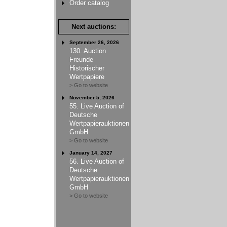
Order catalog
Next auctions:
September 26, 2026
130. Auction
Freunde
Historischer
Wertpapiere
> Go to website
November 5, 2026
55. Live Auction of
Deutsche
Wertpapierauktionen
GmbH
> Go to website
January 14, 2027
56. Live Auction of
Deutsche
Wertpapierauktionen
GmbH
> Go to website