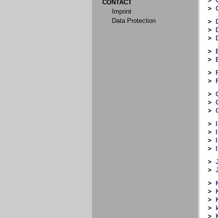
>
CONTACT
>
Imprint
Data Protection
>
>
>
>
>
>
>
>
>
>
>
>
>
>
I
>
>
>
>
>
>
>