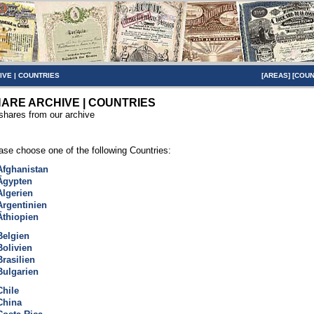
IVE
|
COUNTRIES
[
AREAS
] [
COUN
ARE ARCHIVE | COUNTRIES
 shares from our archive
ase choose one of the following Countries:
Afghanistan
Ägypten
Algerien
Argentinien
Äthiopien
Belgien
Bolivien
Brasilien
Bulgarien
Chile
China