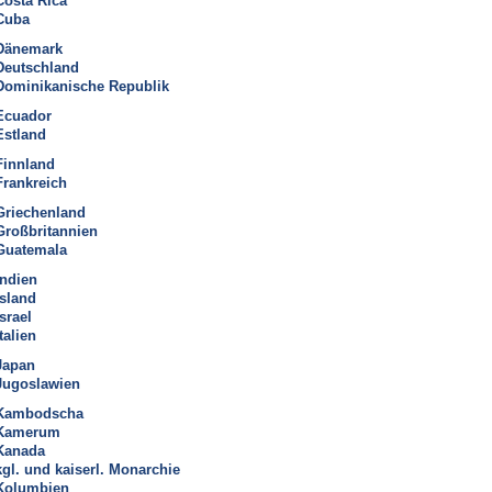
Costa Rica
Cuba
Dänemark
Deutschland
Dominikanische Republik
Ecuador
Estland
Finnland
Frankreich
Griechenland
Großbritannien
Guatemala
Indien
Island
Israel
talien
Japan
Jugoslawien
Kambodscha
Kamerum
Kanada
kgl. und kaiserl. Monarchie
Kolumbien