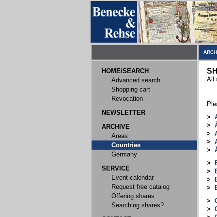
ARCH
SH
HOME/SEARCH
All
Advanced search
Shopping cart
Revocation
Ple
NEWSLETTER
>
>
ARCHIVE
>
Areas
>
Countries
>
Germany
>
SERVICE
>
Event calendar
>
Request free catalog
>
Offering shares
>
Searching shares?
>