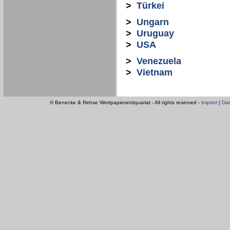
>
Türkei
>
Ungarn
>
Uruguay
>
USA
>
Venezuela
>
Vietnam
© Benecke & Rehse Wertpapierantiquariat - All rights reserved -
Imprint
|
Dat