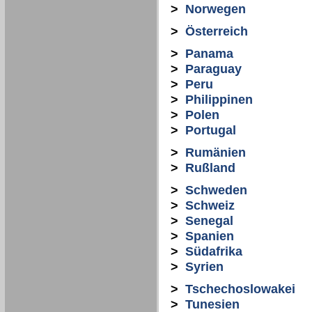
>
Norwegen
>
Österreich
>
Panama
>
Paraguay
>
Peru
>
Philippinen
>
Polen
>
Portugal
>
Rumänien
>
Rußland
>
Schweden
>
Schweiz
>
Senegal
>
Spanien
>
Südafrika
>
Syrien
>
Tschechoslowakei
>
Tunesien