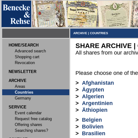
ARCHIVE
|
COUNTRIES
SHARE ARCHIVE |
HOME/SEARCH
Advanced search
All shares from our archi
Shopping cart
Revocation
NEWSLETTER
Please choose one of the 
ARCHIVE
>
Afghanistan
Areas
>
Ägypten
Countries
>
Algerien
Germany
>
Argentinien
SERVICE
>
Äthiopien
Event calendar
Request free catalog
>
Belgien
Offering shares
>
Bolivien
Searching shares?
>
Brasilien