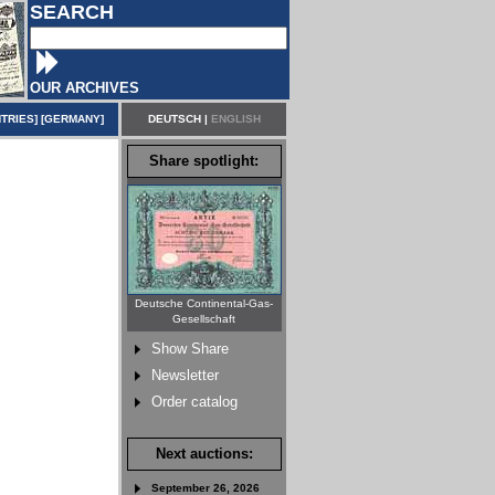
SEARCH
OUR ARCHIVES
TRIES
] [
GERMANY
]
DEUTSCH
|
ENGLISH
Share spotlight:
Deutsche Continental-Gas-
Gesellschaft
Show Share
Newsletter
Order catalog
Next auctions:
September 26, 2026