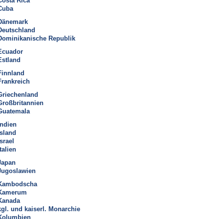
Costa Rica
Cuba
Dänemark
Deutschland
Dominikanische Republik
Ecuador
Estland
Finnland
Frankreich
Griechenland
Großbritannien
Guatemala
Indien
Island
Israel
talien
Japan
Jugoslawien
Kambodscha
Kamerum
Kanada
kgl. und kaiserl. Monarchie
Kolumbien