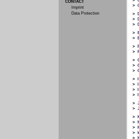
>
CONTACT
>
Imprint
Data Protection
>
>
>
>
>
>
>
>
>
>
>
>
>
>
I
>
>
>
>
>
>
>