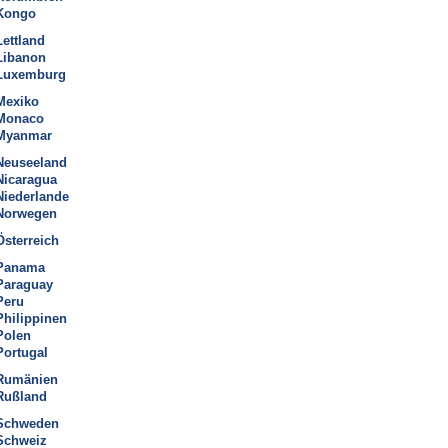
Kongo
Lettland
Libanon
Luxemburg
Mexiko
Monaco
Myanmar
Neuseeland
Nicaragua
Niederlande
Norwegen
Österreich
Panama
Paraguay
Peru
Philippinen
Polen
Portugal
Rumänien
Rußland
Schweden
Schweiz