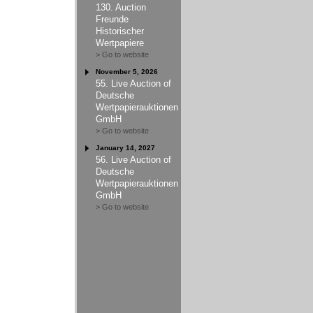
130. Auction
Freunde
Historischer
Wertpapiere
> Go to website
November 5, 2026
55. Live Auction of
Deutsche
Wertpapierauktionen
GmbH
> Go to website
January 14, 2027
56. Live Auction of
Deutsche
Wertpapierauktionen
GmbH
> Go to website