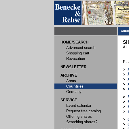
ARCH
SH
HOME/SEARCH
All
Advanced search
Shopping cart
Revocation
Ple
NEWSLETTER
>
>
ARCHIVE
>
Areas
>
Countries
>
Germany
>
SERVICE
>
Event calendar
>
Request free catalog
>
Offering shares
>
Searching shares?
>