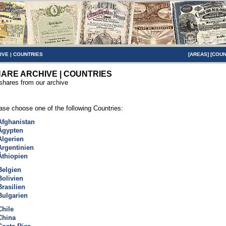
IVE
|
COUNTRIES
[
AREAS
] [
COUN
ARE ARCHIVE | COUNTRIES
 shares from our archive
ase choose one of the following Countries:
Afghanistan
Ägypten
Algerien
Argentinien
Äthiopien
Belgien
Bolivien
Brasilien
Bulgarien
Chile
China