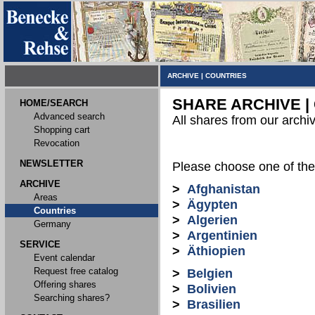
ARCHIVE
|
COUNTRIES
SHARE ARCHIVE |
HOME/SEARCH
Advanced search
All shares from our archi
Shopping cart
Revocation
NEWSLETTER
Please choose one of the 
ARCHIVE
>
Afghanistan
Areas
>
Ägypten
Countries
>
Algerien
Germany
>
Argentinien
SERVICE
>
Äthiopien
Event calendar
Request free catalog
>
Belgien
Offering shares
>
Bolivien
Searching shares?
>
Brasilien