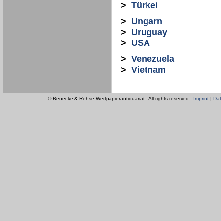
>
Türkei
>
Ungarn
>
Uruguay
>
USA
>
Venezuela
>
Vietnam
© Benecke & Rehse Wertpapierantiquariat - All rights reserved -
Imprint
|
Dat