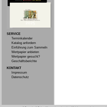
SERVICE
Terminkalender
Katalog anfordern
Einführung zum Sammeln
Wertpapier anbieten
Wertpapier gesucht?
Geschäftsberichte
KONTAKT
Impressum
Datenschutz