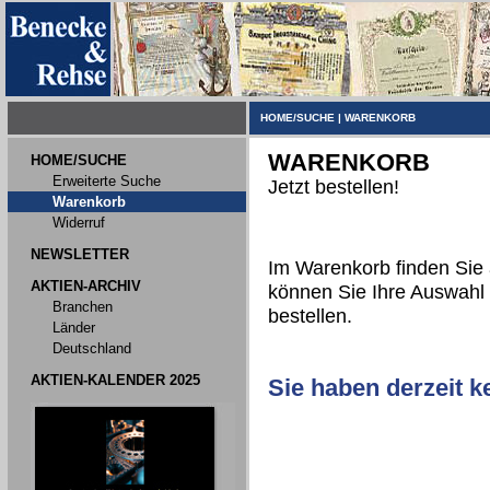
HOME/SUCHE
|
WARENKORB
WARENKORB
HOME/SUCHE
Erweiterte Suche
Jetzt bestellen!
Warenkorb
Widerruf
NEWSLETTER
Im Warenkorb finden Sie a
AKTIEN-ARCHIV
können Sie Ihre Auswahl 
Branchen
bestellen.
Länder
Deutschland
AKTIEN-KALENDER 2025
Sie haben derzeit k