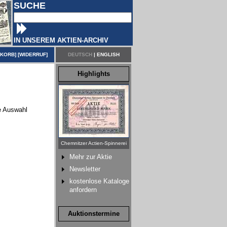
SUCHE
IN UNSEREM AKTIEN-ARCHIV
NKORB
] [
WIDERRUF
]
DEUTSCH
|
ENGLISH
Highlights
re Auswahl
Chemnitzer Actien-Spinnerei
Mehr zur Aktie
Newsletter
kostenlose Kataloge
anfordern
Auktionstermine