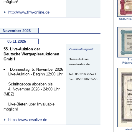
möglich!
http://www.fhw-online.de
UNION Ba
November 2026
05.11.2026
55. Live-Auktion der
Veranstaltungsort:
Deutsche Wertpapierauktionen
GmbH
Online-Auktion
Br
Rückve
www.dwalive.de
Donnerstag, 5. November 2026
Live-Auktion - Beginn 12:00 Uhr
Tel.: 05331/9755-21
Fax.: 05331/9755-55
Schriftgebote abgeben bis
4. November 2026 - 24:00 Uhr
(MEZ)
Live-Bieten über Invaluable
möglich!
https://www.dwalive.de
Leisn