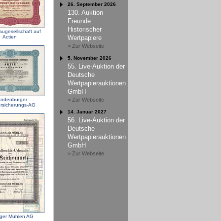
26. September 2026
130. Auktion
Freunde
Historischer
ugesellschaft auf
Actien
Wertpapiere
> Zur Webseite
5. November 2026
55. Live-Auktion der
Deutsche
Wertpapierauktionen
GmbH
andenburger
> Zur Webseite
rsicherungs-AG
14. Januar 2027
56. Live-Auktion der
Deutsche
Wertpapierauktionen
GmbH
> Zur Webseite
iger Mühlen AG