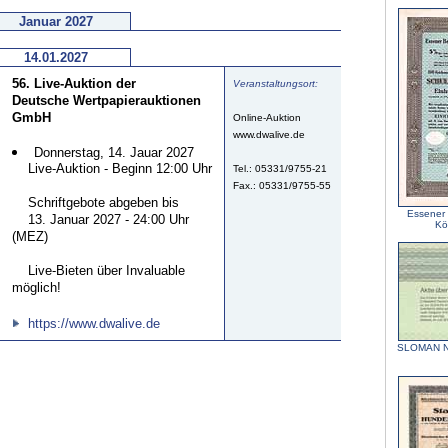
Januar 2027
14.01.2027
56. Live-Auktion der
Veranstaltungsort:
Deutsche Wertpapierauktionen
GmbH
Online-Auktion
www.dwalive.de
Donnerstag, 14. Jauar 2027
Live-Auktion - Beginn 12:00 Uhr
Tel.: 05331/9755-21
Fax.: 05331/9755-55
Schriftgebote abgeben bis
Essener 
13. Januar 2027 - 24:00 Uhr
Kö
(MEZ)
Live-Bieten über Invaluable
möglich!
https://www.dwalive.de
SLOMAN NE