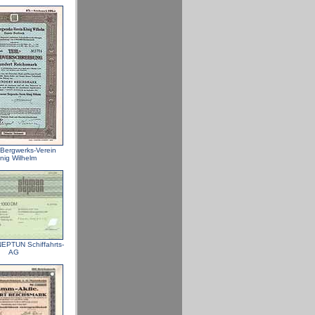
Bergwerks-Verein
nig Wilhelm
PTUN Schiffahrts-
AG