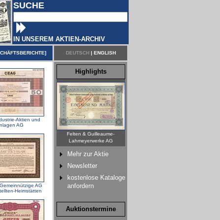
SUCHE
IN UNSEREM AKTIEN-ARCHIV
CHÄFTSBERICHTE
]
DEUTSCH
|
ENGLISH
Highlights
ustrie-Aktien und
nlagen AG
Felten & Guilleaume-
Lahmeyerwerke AG
Mehr zur Aktie
Newsletter
kostenlose Kataloge
anfordern
emeinnützige AG
tellten-Heimstätten
Auktionstermine