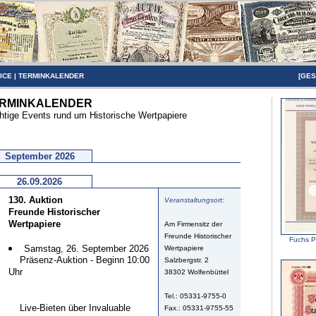
ICE
|
TERMINKALENDER
[
GES
RMINKALENDER
htige Events rund um Historische Wertpapiere
September 2026
26.09.2026
130. Auktion
Veranstaltungsort:
Freunde Historischer
Wertpapiere
Am Firmensitz der
Freunde Historischer
Fuchs P
Samstag, 26. September 2026
Wertpapiere
Präsenz-Auktion - Beginn 10:00
Salzbergstr. 2
Uhr
38302 Wolfenbüttel
Tel.: 05331-9755-0
Live-Bieten über Invaluable
Fax.: 05331-9755-55