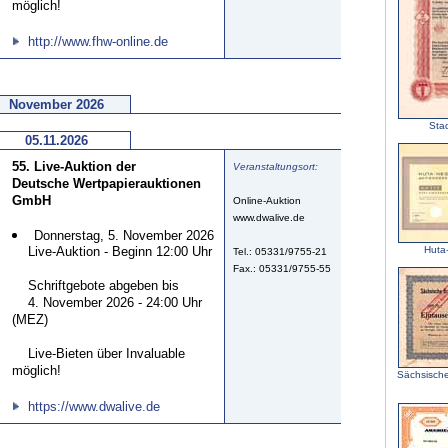
möglich!
http://www.fhw-online.de
November 2026
Sta
05.11.2026
55. Live-Auktion der
Veranstaltungsort:
Deutsche Wertpapierauktionen
GmbH
Online-Auktion
www.dwalive.de
Donnerstag, 5. November 2026
Live-Auktion - Beginn 12:00 Uhr
Huta
Tel.: 05331/9755-21
Fax.: 05331/9755-55
Schriftgebote abgeben bis
4. November 2026 - 24:00 Uhr
(MEZ)
Live-Bieten über Invaluable
möglich!
Sächsische
https://www.dwalive.de