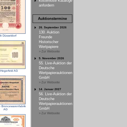
kostenlose Kataloge
anfordern
Auktionstermine
26. September 2026
130. Auktion
dt Düsseldorf
Freunde
Historischer
Wertpapiere
> Zur Webseite
5. November 2026
55. Live-Auktion der
Deutsche
-Hegerfeld AG
Wertpapierauktionen
GmbH
> Zur Webseite
14. Januar 2027
56. Live-Auktion der
Deutsche
Wertpapierauktionen
 Broncewarenfabrik
GmbH
AG
> Zur Webseite