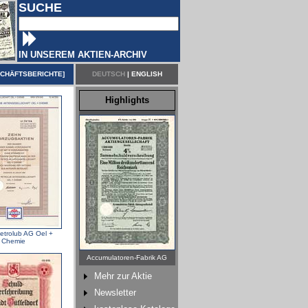
SUCHE
IN UNSEREM AKTIEN-ARCHIV
CHÄFTSBERICHTE
]
DEUTSCH
|
ENGLISH
Highlights
etrolub AG Oel +
Chemie
Accumulatoren-Fabrik AG
Mehr zur Aktie
Newsletter