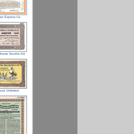
an Express Co.
finerie Genthin AG
sure Unlimited