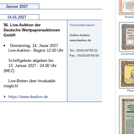
Januar 2027
14.01.2027
Americ
56. Live-Auktion der
Veranstaltungsort:
Deutsche Wertpapierauktionen
GmbH
Online-Auktion
www.dwalive.de
Donnerstag, 14. Jauar 2027
Live-Auktion - Beginn 12:00 Uhr
Tel.: 05331/9755-21
Zuckerraf
Fax.: 05331/9755-55
Schriftgebote abgeben bis
13. Januar 2027 - 24:00 Uhr
(MEZ)
Live-Bieten über Invaluable
möglich!
Plea
https://www.dwalive.de