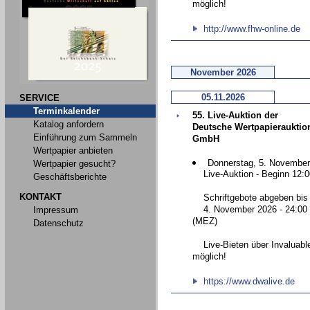
möglich!
http://www.fhw-online.de
November 2026
05.11.2026
SERVICE
Terminkalender
55. Live-Auktion der
Katalog anfordern
Deutsche Wertpapierauktio
Einführung zum Sammeln
GmbH
Wertpapier anbieten
Donnerstag, 5. November
Wertpapier gesucht?
Live-Auktion - Beginn 12:0
Geschäftsberichte
KONTAKT
Schriftgebote abgeben bis
4. November 2026 - 24:00 
Impressum
(MEZ)
Datenschutz
Live-Bieten über Invaluabl
möglich!
https://www.dwalive.de