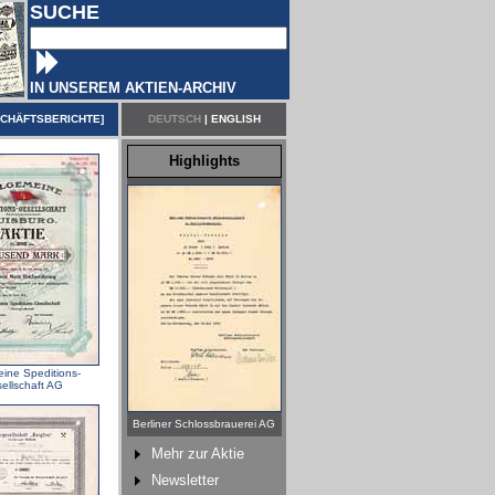
SUCHE
IN UNSEREM AKTIEN-ARCHIV
CHÄFTSBERICHTE
]
DEUTSCH
|
ENGLISH
Highlights
eine Speditions-
ellschaft AG
Berliner Schlossbrauerei AG
Mehr zur Aktie
Newsletter