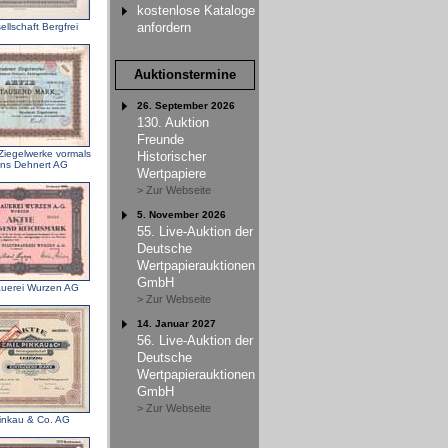
kostenlose Kataloge
anfordern
llschaft Bergfrei
Auktionstermine
26. September 2026
130. Auktion
Freunde
iegelwerke vormals
Historischer
ns Dehnert AG
Wertpapiere
> Zur Webseite
5. November 2026
55. Live-Auktion der
Deutsche
Wertpapierauktionen
GmbH
auerei Wurzen AG
> Zur Webseite
14. Januar 2027
56. Live-Auktion der
Deutsche
Wertpapierauktionen
GmbH
> Zur Webseite
inkau & Co. AG