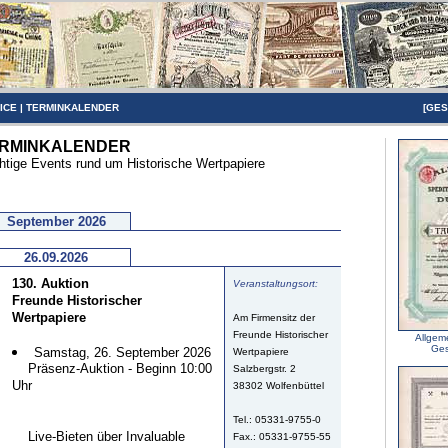
ICE
|
TERMINKALENDER
[
GES
RMINKALENDER
htige Events rund um Historische Wertpapiere
September 2026
26.09.2026
130. Auktion
Veranstaltungsort:
Freunde Historischer
Wertpapiere
Am Firmensitz der
Freunde Historischer
Allgem
Ges
Samstag, 26. September 2026
Wertpapiere
Präsenz-Auktion - Beginn 10:00
Salzbergstr. 2
Uhr
38302 Wolfenbüttel
Tel.: 05331-9755-0
Live-Bieten über Invaluable
Fax.: 05331-9755-55