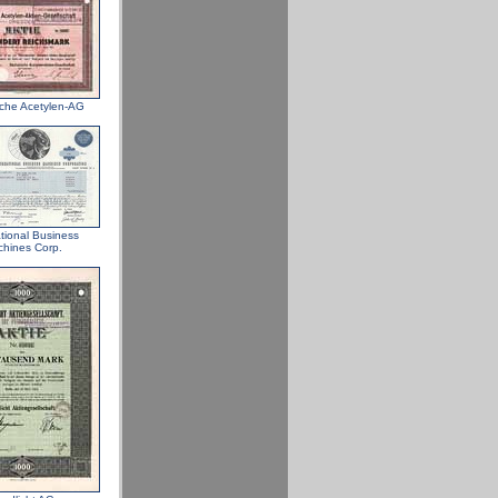
che Acetylen-AG
ational Business
hines Corp.