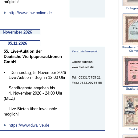
möglich!
Bohrgese
http://www.fhw-online.de
November 2026
05.11.2026
Reudener Z
55. Live-Auktion der
Cleme
Veranstaltungsort:
Deutsche Wertpapierauktionen
GmbH
Online-Auktion
www.dwalive.de
Donnerstag, 5. November 2026
Live-Auktion - Beginn 12:00 Uhr
Tel.: 05331/9755-21
Fax.: 05331/9755-55
Schriftgebote abgeben bis
Stadtbr
4. November 2026 - 24:00 Uhr
(MEZ)
Live-Bieten über Invaluable
möglich!
https://www.dwalive.de
Emil P