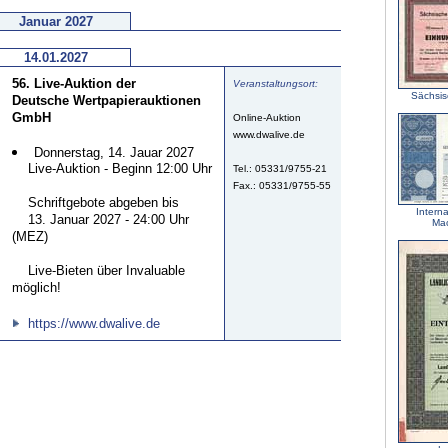
Januar 2027
14.01.2027
56. Live-Auktion der
Veranstaltungsort:
Sächsis
Deutsche Wertpapierauktionen
GmbH
Online-Auktion
www.dwalive.de
Donnerstag, 14. Jauar 2027
Live-Auktion - Beginn 12:00 Uhr
Tel.: 05331/9755-21
Fax.: 05331/9755-55
Schriftgebote abgeben bis
Intern
13. Januar 2027 - 24:00 Uhr
Mac
(MEZ)
Live-Bieten über Invaluable
möglich!
https://www.dwalive.de