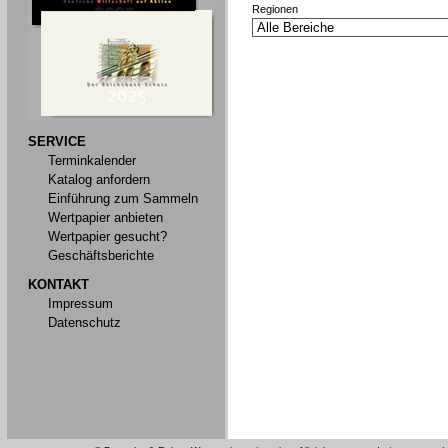
Regionen
SERVICE
Terminkalender
Katalog anfordern
Einführung zum Sammeln
Wertpapier anbieten
Wertpapier gesucht?
Geschäftsberichte
KONTAKT
Impressum
Datenschutz