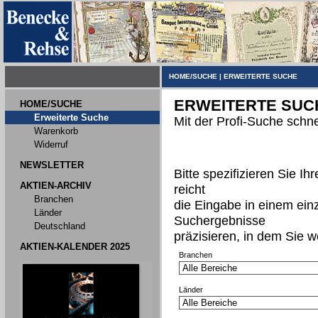
HOME/SUCHE
|
ERWEITERTE SUCHE
ERWEITERTE SUC
HOME/SUCHE
Erweiterte Suche
Mit der Profi-Suche schne
Warenkorb
Widerruf
NEWSLETTER
Bitte spezifizieren Sie I
AKTIEN-ARCHIV
reicht
Branchen
die Eingabe in einem ein
Länder
Suchergebnisse
Deutschland
präzisieren, in dem Sie w
AKTIEN-KALENDER 2025
Branchen
Länder