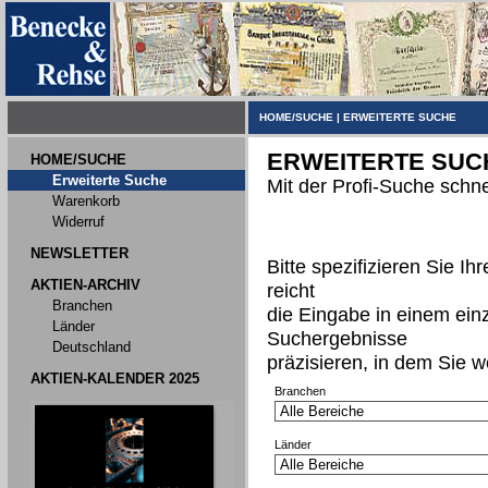
HOME/SUCHE
|
ERWEITERTE SUCHE
ERWEITERTE SUC
HOME/SUCHE
Erweiterte Suche
Mit der Profi-Suche schne
Warenkorb
Widerruf
NEWSLETTER
Bitte spezifizieren Sie I
AKTIEN-ARCHIV
reicht
Branchen
die Eingabe in einem ein
Länder
Suchergebnisse
Deutschland
präzisieren, in dem Sie w
AKTIEN-KALENDER 2025
Branchen
Länder