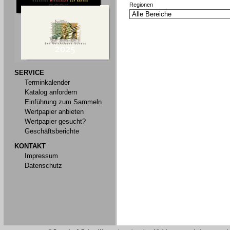
Regionen
SERVICE
Terminkalender
Katalog anfordern
Einführung zum Sammeln
Wertpapier anbieten
Wertpapier gesucht?
Geschäftsberichte
KONTAKT
Impressum
Datenschutz