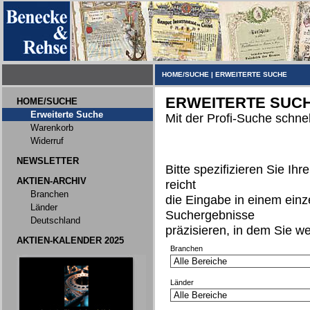
HOME/SUCHE
|
ERWEITERTE SUCHE
ERWEITERTE SUC
HOME/SUCHE
Erweiterte Suche
Mit der Profi-Suche schnel
Warenkorb
Widerruf
NEWSLETTER
Bitte spezifizieren Sie Ih
AKTIEN-ARCHIV
reicht
Branchen
die Eingabe in einem einz
Länder
Suchergebnisse
Deutschland
präzisieren, in dem Sie w
AKTIEN-KALENDER 2025
Branchen
Länder