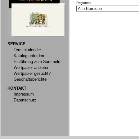
Regionen
SERVICE
Terminkalender
Katalog anfordern
Einführung zum Sammeln
Wertpapier anbieten
Wertpapier gesucht?
Geschäftsberichte
KONTAKT
Impressum
Datenschutz