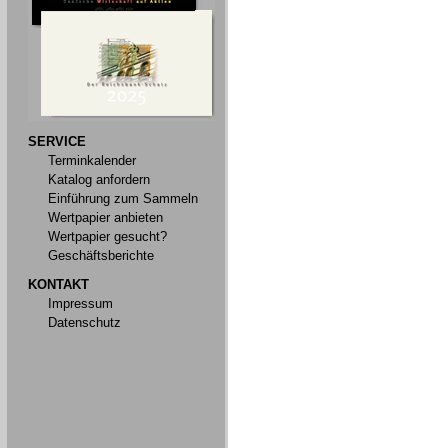
SERVICE
Terminkalender
Katalog anfordern
Einführung zum Sammeln
Wertpapier anbieten
Wertpapier gesucht?
Geschäftsberichte
KONTAKT
Impressum
Datenschutz