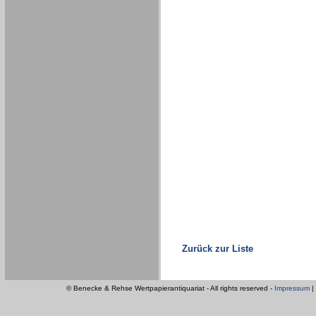
Zurück zur Liste
© Benecke & Rehse Wertpapierantiquariat - All rights reserved -
Impressum
|