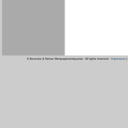
© Benecke & Rehse Wertpapierantiquariat - All rights reserved -
Impressum
|