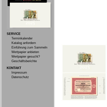
SERVICE
Terminkalender
Katalog anfordern
Einführung zum Sammeln
Wertpapier anbieten
Wertpapier gesucht?
Geschäftsberichte
KONTAKT
Impressum
Datenschutz