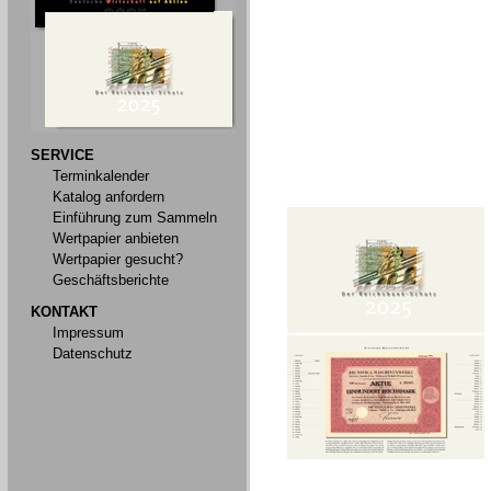
SERVICE
Terminkalender
Katalog anfordern
Einführung zum Sammeln
Wertpapier anbieten
Wertpapier gesucht?
Geschäftsberichte
KONTAKT
Impressum
Datenschutz