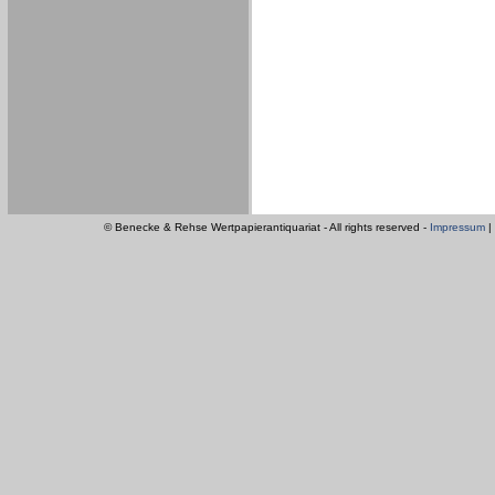
© Benecke & Rehse Wertpapierantiquariat - All rights reserved -
Impressum
|