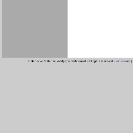
© Benecke & Rehse Wertpapierantiquariat - All rights reserved -
Impressum
|