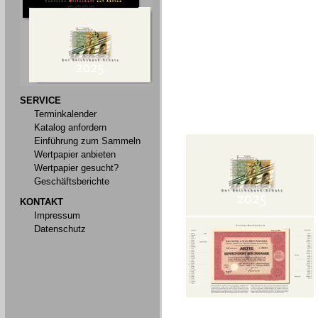
SERVICE
Terminkalender
Katalog anfordern
Einführung zum Sammeln
Wertpapier anbieten
Wertpapier gesucht?
Geschäftsberichte
KONTAKT
Impressum
Datenschutz