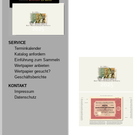
SERVICE
Terminkalender
Katalog anfordern
Einführung zum Sammeln
Wertpapier anbieten
Wertpapier gesucht?
Geschäftsberichte
KONTAKT
Impressum
Datenschutz