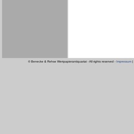
© Benecke & Rehse Wertpapierantiquariat - All rights reserved -
Impressum
|