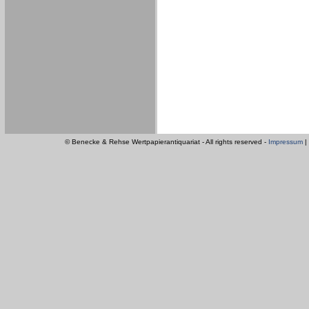
© Benecke & Rehse Wertpapierantiquariat - All rights reserved -
Impressum
|