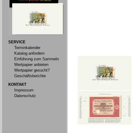
SERVICE
Terminkalender
Katalog anfordern
Einführung zum Sammeln
Wertpapier anbieten
Wertpapier gesucht?
Geschäftsberichte
KONTAKT
Impressum
Datenschutz