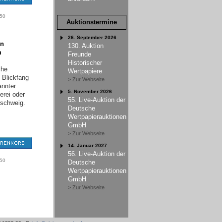
,50
Auktionstermine
26. September 2026
en
130. Auktion
m
Freunde
Historischer
che
Wertpapiere
 Blickfang
> Zur Webseite
annter
5. November 2026
erei oder
55. Live-Auktion der
schweig.
Deutsche
Wertpapierauktionen
GmbH
> Zur Webseite
14. Januar 2027
56. Live-Auktion der
,50
Deutsche
Wertpapierauktionen
GmbH
> Zur Webseite