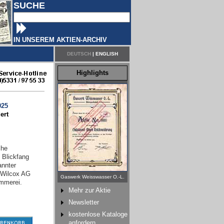
SUCHE
IN UNSEREM AKTIEN-ARCHIV
DEUTSCH
|
ENGLISH
Highlights
25
ert
che
 Blickfang
annter
 Wilcox AG
Gaswerk Weisswasser O.-L.
mmerei.
Mehr zur Aktie
Newsletter
kostenlose Kataloge
anfordern