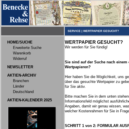
SERVICE
|
WERTPAPIER GESUCHT?
WERTPAPIER GESUCHT?
HOME/SUCHE
Wir werden für Sie fündig!
Erweiterte Suche
Warenkorb
Widerruf
Sie sind auf der Suche nach einem
NEWSLETTER
Wertpapieren?
AKTIEN-ARCHIV
Hier haben Sie die Möglichkeit, uns 
Branchen
über das gesuchte Wertpapier zu gebe
Länder
für Sie aktiv.
Deutschland
Bitte machen Sie in dem unten stehe
AKTIEN-KALENDER 2025
Informationsfeld möglichst ausführlich
Angaben, damit wir genau wissen, wa
welcher Kostenrahmen für Sie in Fra
SCHRITT 1 von 2: FORMULAR AUS