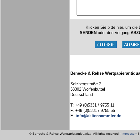
Klicken Sie bitte hier, um die
SENDEN
oder den Vorgang
ABZ
Benecke & Rehse Wertpapierantiqua
Salzbergstraße 2
38302 Wolfenbüttel
Deutschland
T: +49 (0)5331 / 9755 11
F: +49 (0)5331 / 9755 55
E:
info@aktiensammler.de
© Benecke & Rehse Wertpapierantiquariat - All rights reserved -
Impressum
|