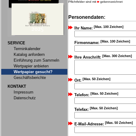
Pflichtfelder sind mit
gekennzeichnet
Personendaten:
[Max. 100 Zeichen]
Ihr Name:
[Max. 100 Zeichen]
Firmenname:
SERVICE
Terminkalender
Katalog anfordern
[Max. 300 Zeichen]
Ihre Anschrift:
Einführung zum Sammeln
Wertpapier anbieten
Wertpapier gesucht?
Geschäftsberichte
[Max. 50 Zeichen]
Ort:
KONTAKT
Impressum
[Max. 50 Zeichen]
Telefon:
Datenschutz
[Max. 50 Zeichen]
Telefax:
[Max. 50 Zeichen]
E-Mail-Adresse: