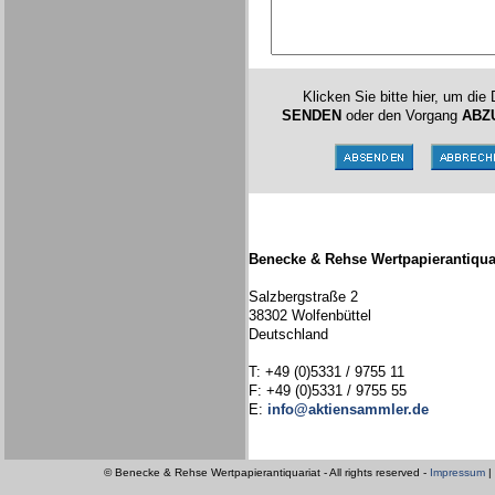
Klicken Sie bitte hier, um die
SENDEN
oder den Vorgang
ABZ
Benecke & Rehse Wertpapierantiqua
Salzbergstraße 2
38302 Wolfenbüttel
Deutschland
T: +49 (0)5331 / 9755 11
F: +49 (0)5331 / 9755 55
E:
info@aktiensammler.de
© Benecke & Rehse Wertpapierantiquariat - All rights reserved -
Impressum
|