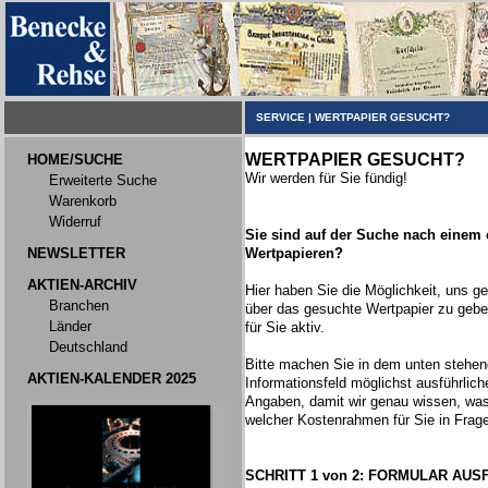
SERVICE
|
WERTPAPIER GESUCHT?
WERTPAPIER GESUCHT?
HOME/SUCHE
Wir werden für Sie fündig!
Erweiterte Suche
Warenkorb
Widerruf
Sie sind auf der Suche nach einem
NEWSLETTER
Wertpapieren?
AKTIEN-ARCHIV
Hier haben Sie die Möglichkeit, uns 
Branchen
über das gesuchte Wertpapier zu gebe
Länder
für Sie aktiv.
Deutschland
Bitte machen Sie in dem unten stehe
AKTIEN-KALENDER 2025
Informationsfeld möglichst ausführlich
Angaben, damit wir genau wissen, wa
welcher Kostenrahmen für Sie in Fra
SCHRITT 1 von 2: FORMULAR AUS