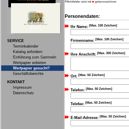
Pflichtfelder sind mit
gekennzeichnet
Personendaten:
[Max. 100 Zeichen]
Ihr Name:
[Max. 100 Zeichen]
Firmenname:
SERVICE
Terminkalender
Katalog anfordern
[Max. 300 Zeichen]
Ihre Anschrift:
Einführung zum Sammeln
Wertpapier anbieten
Wertpapier gesucht?
Geschäftsberichte
[Max. 50 Zeichen]
Ort:
KONTAKT
Impressum
[Max. 50 Zeichen]
Telefon:
Datenschutz
[Max. 50 Zeichen]
Telefax:
[Max. 50 Zeichen]
E-Mail-Adresse: