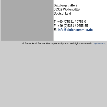
Salzbergstraße 2
38302 Wolfenbüttel
Deutschland
T: +49 (0)5331 / 9755 0
F: +49 (0)5331 / 9755 55
E:
info@aktiensammler.de
© Benecke & Rehse Wertpapierantiquariat - All rights reserved -
Impressum
|