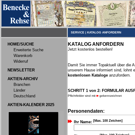
SERVICE
|
KATALOG ANFORDERN
KATALOG ANFORDERN
HOME/SUCHE
Jetzt kostenlos bestellen!
Erweiterte Suche
Warenkorb
Widerruf
Damit Sie immer Topaktuell über die 
NEWSLETTER
unserem Hause informiert sind, lohnt 
kostenlosen Kataloge
anzufordern.
AKTIEN-ARCHIV
Branchen
Länder
SCHRITT 1 von 2: FORMULAR AUS
Deutschland
Pflichtfelder sind mit
gekennzeichnet
AKTIEN-KALENDER 2025
Personendaten:
[Max. 100 Zeichen]
Ihr Name: