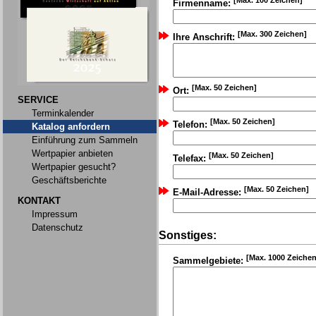
[Max. 100 Zeichen]
Firmenname:
[Max. 300 Zeichen]
Ihre Anschrift:
[Max. 50 Zeichen]
Ort:
SERVICE
Terminkalender
[Max. 50 Zeichen]
Telefon:
Katalog anfordern
Einführung zum Sammeln
Wertpapier anbieten
[Max. 50 Zeichen]
Telefax:
Wertpapier gesucht?
Geschäftsberichte
[Max. 50 Zeichen]
E-Mail-Adresse:
KONTAKT
Impressum
Datenschutz
Sonstiges:
[Max. 1000 Zeichen
Sammelgebiete: