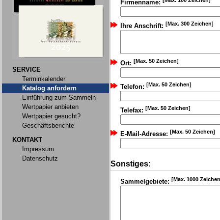
[Max. 100 Zeichen]
Firmenname:
[Max. 300 Zeichen]
Ihre Anschrift:
[Max. 50 Zeichen]
Ort:
SERVICE
Terminkalender
[Max. 50 Zeichen]
Telefon:
Katalog anfordern
Einführung zum Sammeln
Wertpapier anbieten
[Max. 50 Zeichen]
Telefax:
Wertpapier gesucht?
Geschäftsberichte
[Max. 50 Zeichen]
E-Mail-Adresse:
KONTAKT
Impressum
Datenschutz
Sonstiges:
[Max. 1000 Zeichen
Sammelgebiete: