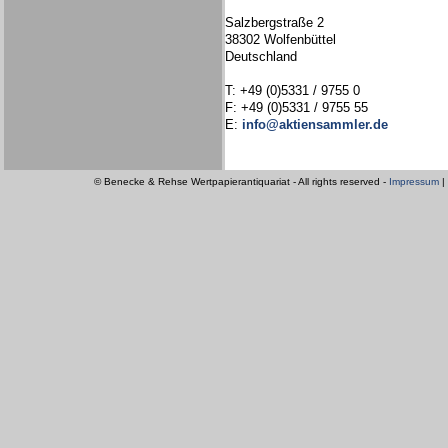
Salzbergstraße 2
38302 Wolfenbüttel
Deutschland
T: +49 (0)5331 / 9755 0
F: +49 (0)5331 / 9755 55
E:
info@aktiensammler.de
© Benecke & Rehse Wertpapierantiquariat - All rights reserved -
Impressum
|