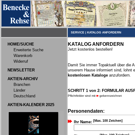
SERVICE
|
KATALOG ANFORDERN
KATALOG ANFORDERN
HOME/SUCHE
Jetzt kostenlos bestellen!
Erweiterte Suche
Warenkorb
Widerruf
Damit Sie immer Topaktuell über die 
NEWSLETTER
unserem Hause informiert sind, lohnt 
kostenlosen Kataloge
anzufordern.
AKTIEN-ARCHIV
Branchen
Länder
SCHRITT 1 von 2: FORMULAR AUS
Deutschland
Pflichtfelder sind mit
gekennzeichnet
AKTIEN-KALENDER 2025
Personendaten:
[Max. 100 Zeichen]
Ihr Name: