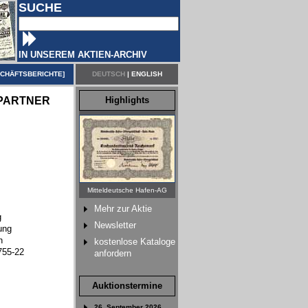
SUCHE
IN UNSEREM AKTIEN-ARCHIV
CHÄFTSBERICHTE
]
DEUTSCH
|
ENGLISH
PARTNER
Highlights
Mitteldeutsche Hafen-AG
Mehr zur Aktie
g
Newsletter
ung
n
kostenlose Kataloge
755-22
anfordern
Auktionstermine
26. September 2026