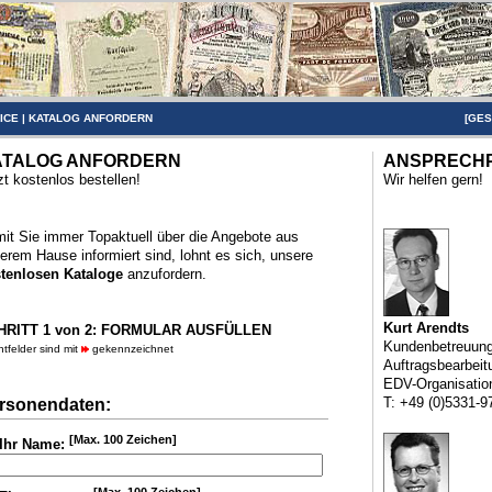
ICE
|
KATALOG ANFORDERN
[
GES
ATALOG ANFORDERN
ANSPRECH
zt kostenlos bestellen!
Wir helfen gern!
it Sie immer Topaktuell über die Angebote aus
erem Hause informiert sind, lohnt es sich, unsere
tenlosen Kataloge
anzufordern.
Kurt Arendts
HRITT 1 von 2: FORMULAR AUSFÜLLEN
Kundenbetreuun
chtfelder sind mit
gekennzeichnet
Auftragsbearbeit
EDV-Organisatio
T: +49 (0)5331-9
rsonendaten:
[Max. 100 Zeichen]
Ihr Name: