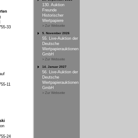
130. Auktion
Freunde
rten
Historischer
g
Wertpapiere
t
> Zur Webseite
755-33
5. November 2026
55. Live-Auktion der
Deutsche
Wertpapierauktionen
GmbH
> Zur Webseite
14. Januar 2027
56. Live-Auktion der
auf
Deutsche
Wertpapierauktionen
755-11
GmbH
> Zur Webseite
ski
ion
755-24