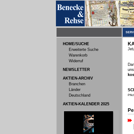
SERV
K
HOME/SUCHE
Jet
Erweiterte Suche
Warenkorb
Widerruf
Dam
NEWSLETTER
uns
kos
AKTIEN-ARCHIV
Branchen
Länder
SC
Deutschland
Pfli
AKTIEN-KALENDER 2025
Pe