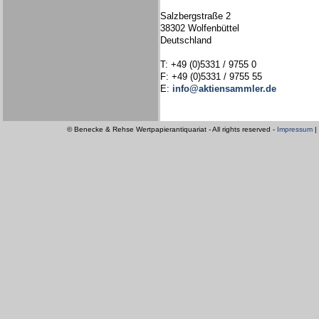
Salzbergstraße 2
38302 Wolfenbüttel
Deutschland
T: +49 (0)5331 / 9755 0
F: +49 (0)5331 / 9755 55
E:
info@aktiensammler.de
© Benecke & Rehse Wertpapierantiquariat - All rights reserved -
Impressum
|