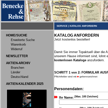
SERVICE
|
KATALOG ANFORDERN
KATALOG ANFORDERN
HOME/SUCHE
Jetzt kostenlos bestellen!
Erweiterte Suche
Warenkorb
Widerruf
Damit Sie immer Topaktuell über die 
NEWSLETTER
unserem Hause informiert sind, lohnt 
kostenlosen Kataloge
anzufordern.
AKTIEN-ARCHIV
Branchen
Länder
SCHRITT 1 von 2: FORMULAR AUS
Deutschland
Pflichtfelder sind mit
gekennzeichnet
AKTIEN-KALENDER 2025
Personendaten:
[Max. 100 Zeichen]
Ihr Name: