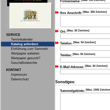
[Max. 100 Zeichen]
Firmenname:
[Max. 300 Zeichen]
Ihre Anschrift:
[Max. 50 Zeichen]
Ort:
SERVICE
Terminkalender
[Max. 50 Zeichen]
Telefon:
Katalog anfordern
Einführung zum Sammeln
Wertpapier anbieten
[Max. 50 Zeichen]
Telefax:
Wertpapier gesucht?
Geschäftsberichte
[Max. 50 Zeichen]
E-Mail-Adresse:
KONTAKT
Impressum
Datenschutz
Sonstiges:
[Max. 1000 Zeichen
Sammelgebiete: