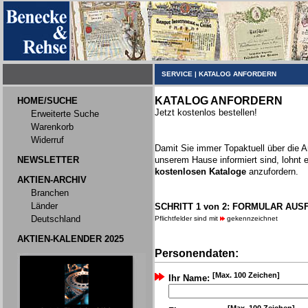
SERVICE
|
KATALOG ANFORDERN
KATALOG ANFORDERN
HOME/SUCHE
Jetzt kostenlos bestellen!
Erweiterte Suche
Warenkorb
Widerruf
Damit Sie immer Topaktuell über die 
NEWSLETTER
unserem Hause informiert sind, lohnt 
kostenlosen Kataloge
anzufordern.
AKTIEN-ARCHIV
Branchen
Länder
SCHRITT 1 von 2: FORMULAR AUS
Deutschland
Pflichtfelder sind mit
gekennzeichnet
AKTIEN-KALENDER 2025
Personendaten:
[Max. 100 Zeichen]
Ihr Name: