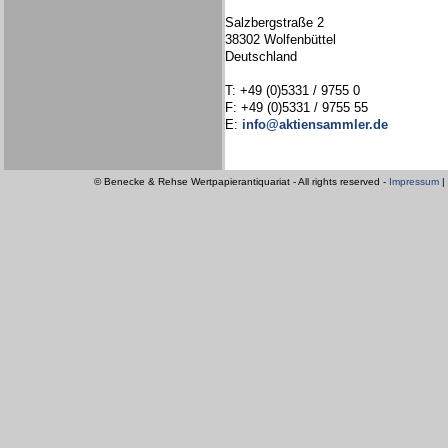
Salzbergstraße 2
38302 Wolfenbüttel
Deutschland
T: +49 (0)5331 / 9755 0
F: +49 (0)5331 / 9755 55
E:
info@aktiensammler.de
© Benecke & Rehse Wertpapierantiquariat - All rights reserved -
Impressum
|