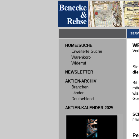
SERV
WE
HOME/SUCHE
Ver
Erweiterte Suche
Warenkorb
Widerruf
Sie
NEWSLETTER
die
AKTIEN-ARCHIV
Bit
Branchen
mög
Länder
wis
Ges
Deutschland
AKTIEN-KALENDER 2025
SC
Pfli
Pe