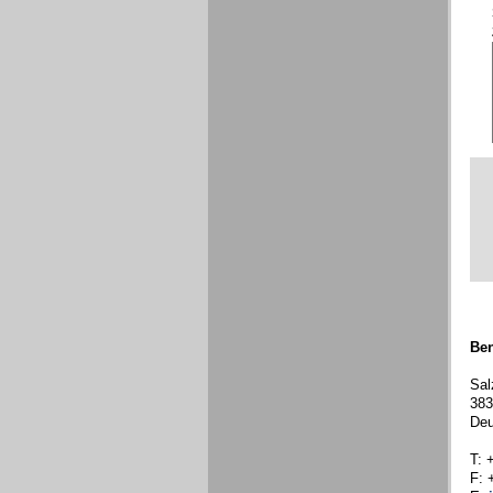
Ben
Sal
383
Deu
T: 
F: 