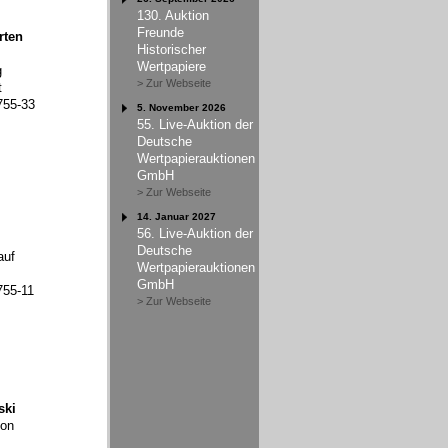
130. Auktion
Freunde
rten
Historischer
Wertpapiere
g
> Zur Webseite
t
755-33
5. November 2026
55. Live-Auktion der
Deutsche
Wertpapierauktionen
GmbH
> Zur Webseite
14. Januar 2027
56. Live-Auktion der
Deutsche
auf
Wertpapierauktionen
GmbH
755-11
> Zur Webseite
ski
ion