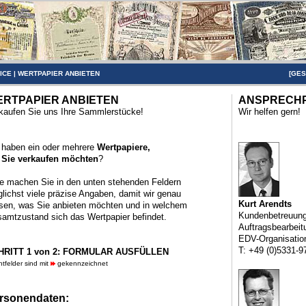
ICE
|
WERTPAPIER ANBIETEN
[
GES
RTPAPIER ANBIETEN
ANSPRECH
kaufen Sie uns Ihre Sammlerstücke!
Wir helfen gern!
 haben ein oder mehrere
Wertpapiere,
 Sie verkaufen möchten
?
te machen Sie in den unten stehenden Feldern
lichst viele präzise Angaben, damit wir genau
Kurt Arendts
sen, was Sie anbieten möchten und in welchem
Kundenbetreuun
amtzustand sich das Wertpapier befindet.
Auftragsbearbeit
EDV-Organisatio
T: +49 (0)5331-9
HRITT 1 von 2: FORMULAR AUSFÜLLEN
chtfelder sind mit
gekennzeichnet
rsonendaten: