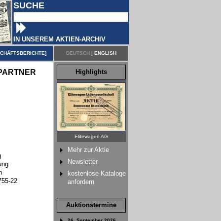
SUCHE
IN UNSEREM AKTIEN-ARCHIV
CHÄFTSBERICHTE
]
DEUTSCH
|
ENGLISH
PARTNER
Highlights
Elitewagen AG
Mehr zur Aktie
g
Newsletter
ung
n
kostenlose Kataloge
755-22
anfordern
Auktionstermine
26. September 2026