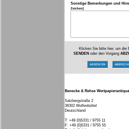
Sonstige Bemerkungen und Hin
Zeichen]
Klicken Sie bitte hier, um die
SENDEN
oder den Vorgang
ABZ
Benecke & Rehse Wertpapierantiqua
Salzbergstraße 2
38302 Wolfenbüttel
Deutschland
T: +49 (0)5331 / 9755 11
F: +49 (0)5331 / 9755 55