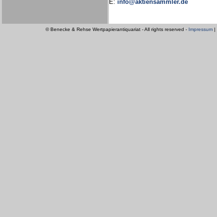
E:
info@aktiensammler.de
© Benecke & Rehse Wertpapierantiquariat - All rights reserved -
Impressum
|