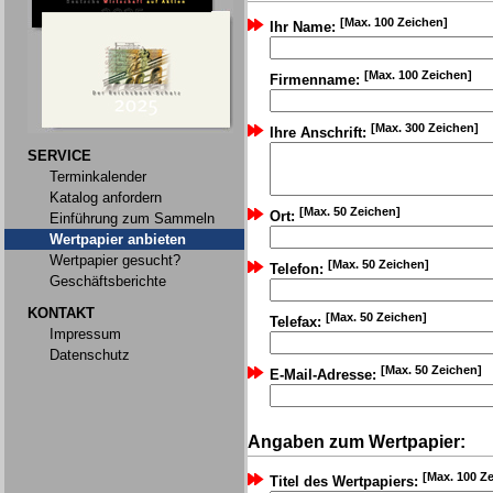
[Max. 100 Zeichen]
Ihr Name:
[Max. 100 Zeichen]
Firmenname:
[Max. 300 Zeichen]
Ihre Anschrift:
SERVICE
Terminkalender
Katalog anfordern
[Max. 50 Zeichen]
Ort:
Einführung zum Sammeln
Wertpapier anbieten
Wertpapier gesucht?
[Max. 50 Zeichen]
Telefon:
Geschäftsberichte
KONTAKT
[Max. 50 Zeichen]
Telefax:
Impressum
Datenschutz
[Max. 50 Zeichen]
E-Mail-Adresse:
Angaben zum Wertpapier:
[Max. 100 Z
Titel des Wertpapiers: