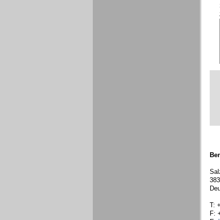
Ben
Sal
383
Deu
T: 
F: 