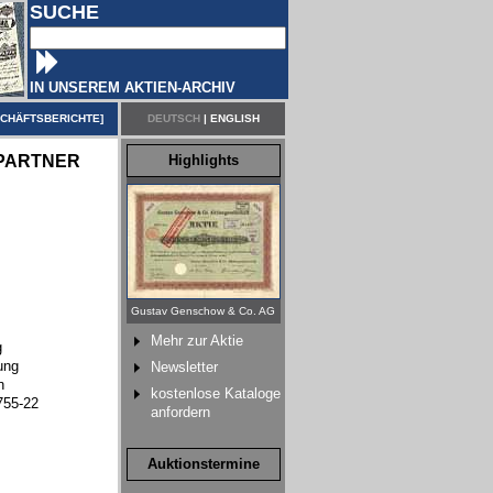
SUCHE
IN UNSEREM AKTIEN-ARCHIV
CHÄFTSBERICHTE
]
DEUTSCH
|
ENGLISH
PARTNER
Highlights
Gustav Genschow & Co. AG
Mehr zur Aktie
g
ung
Newsletter
n
kostenlose Kataloge
755-22
anfordern
Auktionstermine