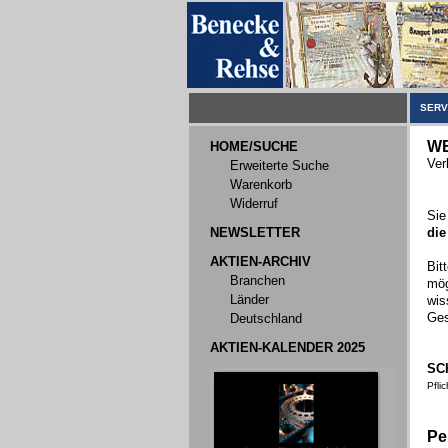
SERV
WE
HOME/SUCHE
Ver
Erweiterte Suche
Warenkorb
Widerruf
Sie
NEWSLETTER
die
AKTIEN-ARCHIV
Bit
Branchen
mög
Länder
wis
Ges
Deutschland
AKTIEN-KALENDER 2025
SC
Pfli
Pe