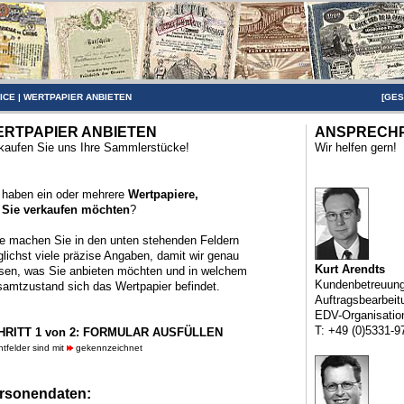
ICE
|
WERTPAPIER ANBIETEN
[
GES
RTPAPIER ANBIETEN
ANSPRECH
kaufen Sie uns Ihre Sammlerstücke!
Wir helfen gern!
 haben ein oder mehrere
Wertpapiere,
 Sie verkaufen möchten
?
te machen Sie in den unten stehenden Feldern
lichst viele präzise Angaben, damit wir genau
Kurt Arendts
sen, was Sie anbieten möchten und in welchem
Kundenbetreuun
amtzustand sich das Wertpapier befindet.
Auftragsbearbeit
EDV-Organisatio
T: +49 (0)5331-9
HRITT 1 von 2: FORMULAR AUSFÜLLEN
chtfelder sind mit
gekennzeichnet
rsonendaten: