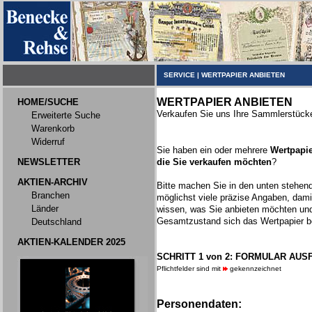
SERVICE
|
WERTPAPIER ANBIETEN
WERTPAPIER ANBIETEN
HOME/SUCHE
Verkaufen Sie uns Ihre Sammlerstück
Erweiterte Suche
Warenkorb
Widerruf
Sie haben ein oder mehrere
Wertpapie
NEWSLETTER
die Sie verkaufen möchten
?
AKTIEN-ARCHIV
Bitte machen Sie in den unten stehen
Branchen
möglichst viele präzise Angaben, dami
Länder
wissen, was Sie anbieten möchten un
Gesamtzustand sich das Wertpapier be
Deutschland
AKTIEN-KALENDER 2025
SCHRITT 1 von 2: FORMULAR AUS
Pflichtfelder sind mit
gekennzeichnet
Personendaten: