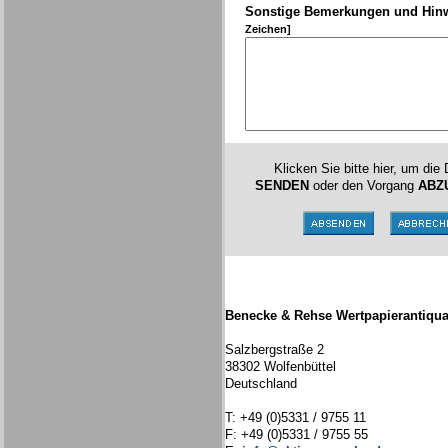
Sonstige Bemerkungen und Hin
Zeichen]
Klicken Sie bitte hier, um die
SENDEN
oder den Vorgang
ABZ
Benecke & Rehse Wertpapierantiqua
Salzbergstraße 2
38302 Wolfenbüttel
Deutschland
T: +49 (0)5331 / 9755 11
F: +49 (0)5331 / 9755 55