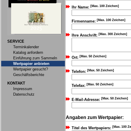
[Max. 100 Zeichen]
Ihr Name:
[Max. 100 Zeichen]
Firmenname:
[Max. 300 Zeichen]
Ihre Anschrift:
SERVICE
Terminkalender
Katalog anfordern
[Max. 50 Zeichen]
Ort:
Einführung zum Sammeln
Wertpapier anbieten
Wertpapier gesucht?
[Max. 50 Zeichen]
Telefon:
Geschäftsberichte
KONTAKT
[Max. 50 Zeichen]
Telefax:
Impressum
Datenschutz
[Max. 50 Zeichen]
E-Mail-Adresse:
Angaben zum Wertpapier:
[Max. 100 Z
Titel des Wertpapiers: