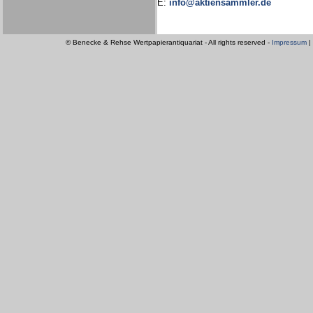
E:
info@aktiensammler.de
© Benecke & Rehse Wertpapierantiquariat - All rights reserved -
Impressum
|