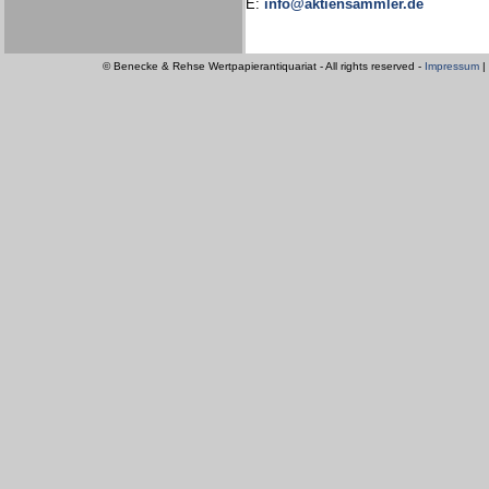
E:
info@aktiensammler.de
© Benecke & Rehse Wertpapierantiquariat - All rights reserved -
Impressum
|