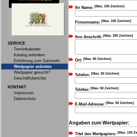
[Max. 100 Zeichen]
Ihr Name:
[Max. 100 Zeichen]
Firmenname:
[Max. 300 Zeichen]
Ihre Anschrift:
SERVICE
Terminkalender
Katalog anfordern
[Max. 50 Zeichen]
Ort:
Einführung zum Sammeln
Wertpapier anbieten
Wertpapier gesucht?
[Max. 50 Zeichen]
Telefon:
Geschäftsberichte
KONTAKT
[Max. 50 Zeichen]
Telefax:
Impressum
Datenschutz
[Max. 50 Zeichen]
E-Mail-Adresse:
Angaben zum Wertpapier:
[Max. 100 Z
Titel des Wertpapiers: