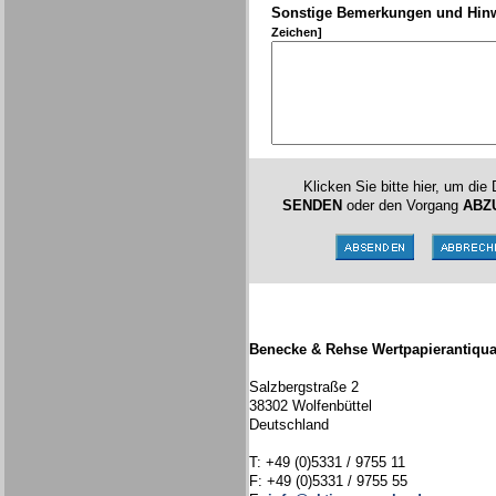
Sonstige Bemerkungen und Hin
Zeichen]
Klicken Sie bitte hier, um die
SENDEN
oder den Vorgang
ABZ
Benecke & Rehse Wertpapierantiqua
Salzbergstraße 2
38302 Wolfenbüttel
Deutschland
T: +49 (0)5331 / 9755 11
F: +49 (0)5331 / 9755 55