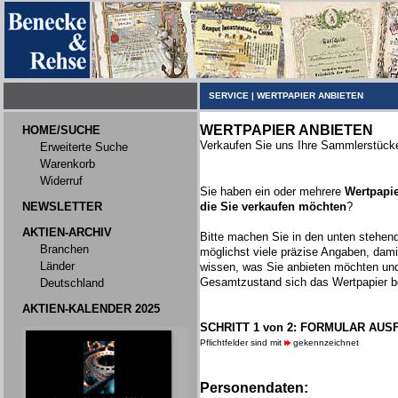
SERVICE
|
WERTPAPIER ANBIETEN
WERTPAPIER ANBIETEN
HOME/SUCHE
Verkaufen Sie uns Ihre Sammlerstück
Erweiterte Suche
Warenkorb
Widerruf
Sie haben ein oder mehrere
Wertpapie
NEWSLETTER
die Sie verkaufen möchten
?
AKTIEN-ARCHIV
Bitte machen Sie in den unten stehen
Branchen
möglichst viele präzise Angaben, dami
Länder
wissen, was Sie anbieten möchten un
Gesamtzustand sich das Wertpapier be
Deutschland
AKTIEN-KALENDER 2025
SCHRITT 1 von 2: FORMULAR AUS
Pflichtfelder sind mit
gekennzeichnet
Personendaten: