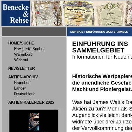
SERVICE
|
EINFÜHRUNG ZUM SAMMELN
EINFÜHRUNG INS
HOME/SUCHE
Erweiterte Suche
SAMMELGEBIET
Warenkorb
Informationen für Neueins
Widerruf
NEWSLETTER
Historische Wertpapier
AKTIEN-ARCHIV
die unendliche Geschic
Branchen
Länder
Macht und Pioniergeist.
Deutschland
Was hat James Watt's D
AKTIEN-KALENDER 2025
Aktien zu tun? Mehr als S
Augenblick vielleicht de
widmete über drei Jahrz
der Vervollkommnung de