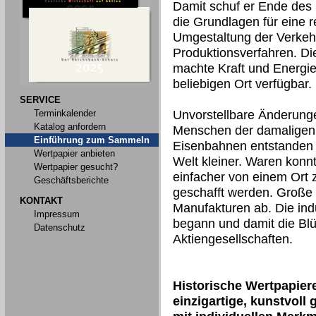
Damit schuf er Ende des 
die Grundlagen für eine r
Umgestaltung der Verkehr
Produktionsverfahren. D
machte Kraft und Energi
beliebigen Ort verfügbar.
SERVICE
Terminkalender
Unvorstellbare Änderunge
Katalog anfordern
Menschen der damaligen Z
Einführung zum Sammeln
Eisenbahnen entstanden
Wertpapier anbieten
Welt kleiner. Waren konnt
Wertpapier gesucht?
einfacher von einem Ort
Geschäftsberichte
geschafft werden. Große 
KONTAKT
Manufakturen ab. Die indu
Impressum
begann und damit die Blü
Datenschutz
Aktiengesellschaften.
Historische Wertpapier
einzigartige, kunstvoll 