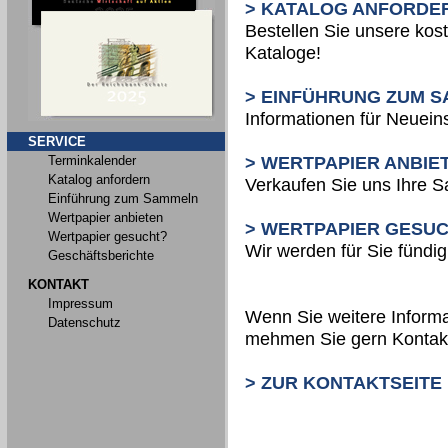
> KATALOG ANFORDE
Bestellen Sie unsere kos
Kataloge!
> EINFÜHRUNG ZUM 
Informationen für Neueins
SERVICE
Terminkalender
> WERTPAPIER ANBIE
Katalog anfordern
Verkaufen Sie uns Ihre 
Einführung zum Sammeln
Wertpapier anbieten
> WERTPAPIER GESU
Wertpapier gesucht?
Wir werden für Sie fündig
Geschäftsberichte
KONTAKT
Impressum
Wenn Sie weitere Informa
Datenschutz
mehmen Sie gern Kontakt
> ZUR KONTAKTSEITE