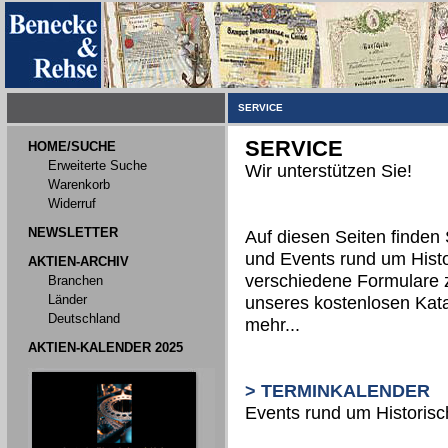
SERVICE
SERVICE
HOME/SUCHE
Erweiterte Suche
Wir unterstützen Sie!
Warenkorb
Widerruf
NEWSLETTER
Auf diesen Seiten finden 
und Events rund um Histo
AKTIEN-ARCHIV
verschiedene Formulare 
Branchen
Länder
unseres kostenlosen Kata
Deutschland
mehr...
AKTIEN-KALENDER 2025
> TERMINKALENDER
Events rund um Historis