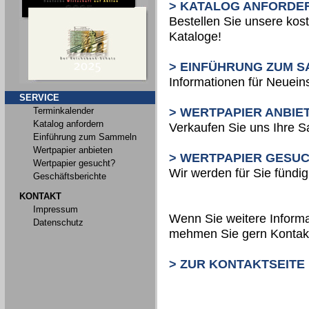
> KATALOG ANFORDE
Bestellen Sie unsere kos
Kataloge!
> EINFÜHRUNG ZUM 
Informationen für Neueins
SERVICE
Terminkalender
> WERTPAPIER ANBIE
Katalog anfordern
Verkaufen Sie uns Ihre 
Einführung zum Sammeln
Wertpapier anbieten
> WERTPAPIER GESU
Wertpapier gesucht?
Wir werden für Sie fündig
Geschäftsberichte
KONTAKT
Impressum
Wenn Sie weitere Informa
Datenschutz
mehmen Sie gern Kontakt
> ZUR KONTAKTSEITE