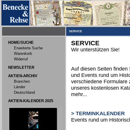
SERVICE
SERVICE
HOME/SUCHE
Erweiterte Suche
Wir unterstützen Sie!
Warenkorb
Widerruf
NEWSLETTER
Auf diesen Seiten finden 
und Events rund um Histo
AKTIEN-ARCHIV
verschiedene Formulare 
Branchen
Länder
unseres kostenlosen Kata
Deutschland
mehr...
AKTIEN-KALENDER 2025
> TERMINKALENDER
Events rund um Historis