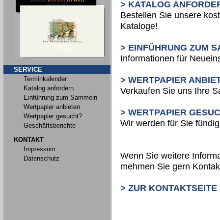
> KATALOG ANFORDE
Bestellen Sie unsere kos
Kataloge!
> EINFÜHRUNG ZUM 
Informationen für Neueins
SERVICE
Terminkalender
> WERTPAPIER ANBIE
Katalog anfordern
Verkaufen Sie uns Ihre 
Einführung zum Sammeln
Wertpapier anbieten
> WERTPAPIER GESU
Wertpapier gesucht?
Wir werden für Sie fündig
Geschäftsberichte
KONTAKT
Impressum
Wenn Sie weitere Informa
Datenschutz
mehmen Sie gern Kontakt
> ZUR KONTAKTSEITE