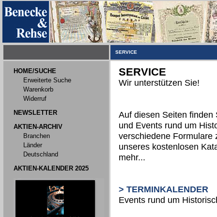
SERVICE
SERVICE
HOME/SUCHE
Erweiterte Suche
Wir unterstützen Sie!
Warenkorb
Widerruf
NEWSLETTER
Auf diesen Seiten finden 
und Events rund um Histo
AKTIEN-ARCHIV
verschiedene Formulare 
Branchen
Länder
unseres kostenlosen Kata
Deutschland
mehr...
AKTIEN-KALENDER 2025
> TERMINKALENDER
Events rund um Historis