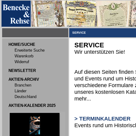
SERVICE
SERVICE
HOME/SUCHE
Erweiterte Suche
Wir unterstützen Sie!
Warenkorb
Widerruf
NEWSLETTER
Auf diesen Seiten finden 
und Events rund um Histo
AKTIEN-ARCHIV
verschiedene Formulare 
Branchen
Länder
unseres kostenlosen Kata
Deutschland
mehr...
AKTIEN-KALENDER 2025
> TERMINKALENDER
Events rund um Historis