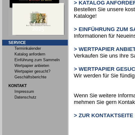
> KATALOG ANFORDE
Bestellen Sie unsere kos
Kataloge!
> EINFÜHRUNG ZUM 
Informationen für Neueins
SERVICE
Terminkalender
> WERTPAPIER ANBIE
Katalog anfordern
Verkaufen Sie uns Ihre 
Einführung zum Sammeln
Wertpapier anbieten
> WERTPAPIER GESU
Wertpapier gesucht?
Wir werden für Sie fündig
Geschäftsberichte
KONTAKT
Impressum
Wenn Sie weitere Informa
Datenschutz
mehmen Sie gern Kontakt
> ZUR KONTAKTSEITE