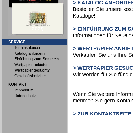
> KATALOG ANFORDE
Bestellen Sie unsere kos
Kataloge!
> EINFÜHRUNG ZUM 
Informationen für Neueins
SERVICE
Terminkalender
> WERTPAPIER ANBIE
Katalog anfordern
Verkaufen Sie uns Ihre 
Einführung zum Sammeln
Wertpapier anbieten
> WERTPAPIER GESU
Wertpapier gesucht?
Wir werden für Sie fündig
Geschäftsberichte
KONTAKT
Impressum
Wenn Sie weitere Informa
Datenschutz
mehmen Sie gern Kontakt
> ZUR KONTAKTSEITE