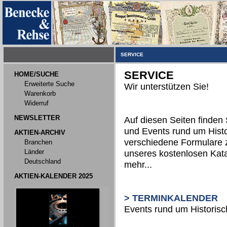
SERVICE
SERVICE
HOME/SUCHE
Erweiterte Suche
Wir unterstützen Sie!
Warenkorb
Widerruf
NEWSLETTER
Auf diesen Seiten finden 
und Events rund um Histo
AKTIEN-ARCHIV
verschiedene Formulare 
Branchen
Länder
unseres kostenlosen Kata
Deutschland
mehr...
AKTIEN-KALENDER 2025
> TERMINKALENDER
Events rund um Historis